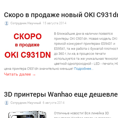
Скоро в продаже новый OKI C931d
Сотрудник Научный
15 августа 2014
В ближайшие дни в наличии появятся
принтеры OKI С931dn. Новая модель OKI
прямой конкурент принтерам ES9431 и
ES9541, та же работа с бумагой плотнос
до 360 г./м.кв, в процессе печати
используется та же уникальная техноло
цветной однопроходной - LED - печати, Н
цена принтера С931dn значительно меньше!
Подробнее...
Читать далее →
3D принтеры Wanhao еще дешевле
Сотрудник Научный
6 августа 2014
Отличные новости! Вся линейка 3D