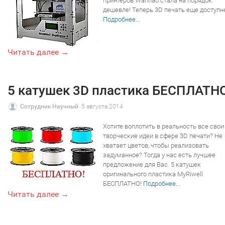
принтеров Wanhao стала на порядок
дешевле! Теперь 3D печать еще доступн
Подробнее...
Читать далее →
5 катушек 3D пластика БЕСПЛАТН
Сотрудник Научный
5 августа 2014
Хотите воплотить в реальность все свои
творческие идеи в сфере 3D печати? Не
хватает цветов, чтобы реализовать
задуманное? Тогда у нас есть лучшее
предложение для Вас. 5 катушек
оригинального пластика MyRiwell
БЕСПЛАТНО!
Подробнее...
Читать далее →