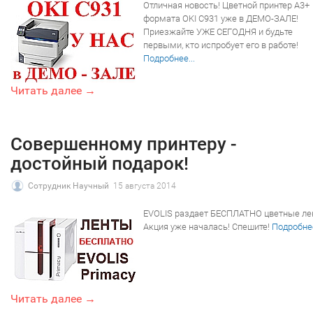
Отличная новость! Цветной принтер A3+
формата OKI C931 уже в ДЕМО-ЗАЛЕ!
Приезжайте УЖЕ СЕГОДНЯ и будьте
первыми, кто испробует его в работе!
Подробнее...
Читать далее →
Совершенному принтеру -
достойный подарок!
Сотрудник Научный
15 августа 2014
EVOLIS раздает БЕСПЛАТНО цветные ле
Акция уже началась! Спешите!
Подробнее
Читать далее →