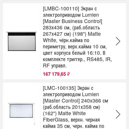
[LMBC-100110] Экран с
электроприводом Lumien
[Master Business Control]
283х436 см, (раб.область
267х427 см) (198") Matte
White, чёрн.кайма по
периметру, верх.кайма 10 см,
цвет корпуса белый 16:10. В
комплекте триггер., RS485, IR,
RF управл.
167 179,65
₽
[LMC-100135] Экран с
электроприводом Lumien
[Master Control] 240x366 см
(раб.область 201х358 см)
(162") Matte White
FiberGlass, верхн. черная
кайма 35 см, черн. кайма по