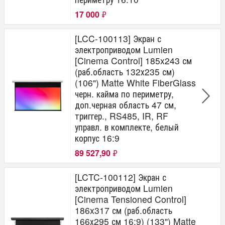
17 000
₽
[LCC-100113] Экран с
электроприводом Lumien
[Cinema Control] 185x243 см
(раб.область 132х235 см)
(106") Matte White FiberGlass
черн. кайма по периметру,
доп.черная область 47 см,
триггер., RS485, IR, RF
управл. в комплекте, белый
корпус 16:9
89 527,90
₽
[LCTC-100112] Экран с
электроприводом Lumien
[Cinema Tensioned Control]
186x317 см (раб.область
166х295 см 16:9) (133") Matte