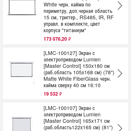
White черн. кайма по
периметру, доп.черная область
15 см, триггер., RS485, IR, RF
управл. в комплекте, цвет
корпуса "титаниум"
173 076,20
₽
[LMC-100127] Экран с
электроприводом Lumien
[Master Control] 150x180 см
(раб.область 105х168 см) (78")
Matte White FiberGlass черн.
кайма сверху 40 см 16:10
19 532
₽
[LMC-100107] Экран с
электроприводом Lumien
[Master Control] 165x171 см
(раб.область122х165 см) (81")