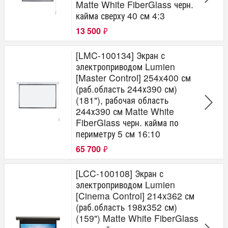
Matte White FiberGlass черн.
кайма сверху 40 см 4:3
13 500
₽
[LMC-100134] Экран с
электроприводом Lumien
[Master Control] 254x400 см
(раб.область 244х390 см)
(181"), рабочая область
244х390 см Matte White
FiberGlass черн. кайма по
периметру 5 см 16:10
65 700
₽
[LCC-100108] Экран с
электроприводом Lumien
[Cinema Control] 214x362 см
(раб.область 198х352 см)
(159") Matte White FiberGlass