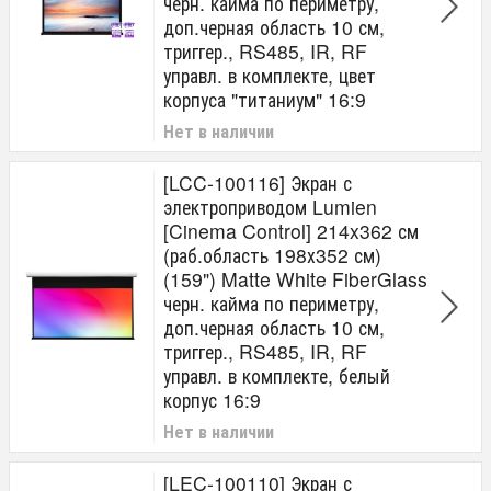
черн. кайма по периметру,
доп.черная область 10 см,
триггер., RS485, IR, RF
управл. в комплекте, цвет
корпуса "титаниум" 16:9
Нет в наличии
[LCC-100116] Экран с
электроприводом Lumien
[Cinema Control] 214x362 см
(раб.область 198х352 см)
(159") Matte White FiberGlass
черн. кайма по периметру,
доп.черная область 10 см,
триггер., RS485, IR, RF
управл. в комплекте, белый
корпус 16:9
Нет в наличии
[LEC-100110] Экран с