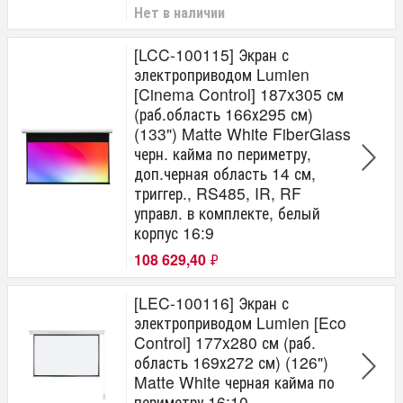
Нет в наличии
[LCC-100115] Экран с
электроприводом Lumien
[Cinema Control] 187x305 см
(раб.область 166х295 см)
(133") Matte White FiberGlass
черн. кайма по периметру,
доп.черная область 14 см,
триггер., RS485, IR, RF
управл. в комплекте, белый
корпус 16:9
108 629,40
₽
[LEC-100116] Экран с
электроприводом Lumien [Eco
Control] 177x280 см (раб.
область 169х272 см) (126")
Matte White черная кайма по
периметру 16:10