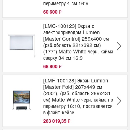
периметру 4 см 16:9
60 600
₽
[LMC-100123] Экран с
электроприводом Lumien
[Master Control] 259x400 см
(раб.область 221х392 см)
(177") Matte White черн. кайма
сверху 34 см 16:9
68 800
₽
[LMF-100128] Экран Lumien
[Master Fold] 287x449 см
(200"), (раб. область 269x431
см) Matte White черн. кайма по
периметру 16:10, поставляется
в флайт-кейсе
263 019,35
₽