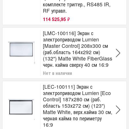
комплекте триггер., RS485 IR,
RF управл.
114 525,95
₽
[LMC-100116] Экран с
электроприводом Lumien
[Master Control] 208x300 см
(раб.область 164х292 см)
(132") Matte White FiberGlass
черн. кайма сверху 40 см 16:9
Нет в наличии
[LEC-100111] Экран с
электроприводом Lumien [Eco
Control] 187x280 см (раб.
область 153х272 см) (123")
Matte White, верх.кайма 30 см,
черная кайма по периметру
16:9