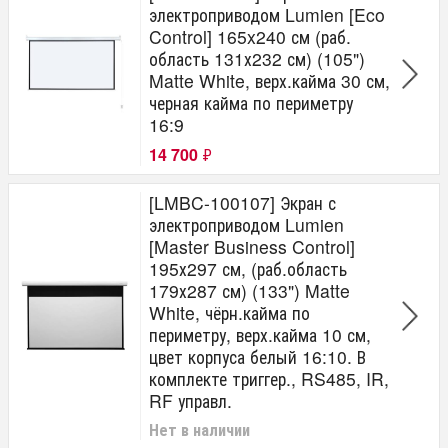
электроприводом Lumien [Eco
Control] 165x240 см (раб.
область 131х232 см) (105")
Matte White, верх.кайма 30 см,
черная кайма по периметру
16:9
14 700
₽
[LMBC-100107] Экран с
электроприводом Lumien
[Master Business Control]
195х297 см, (раб.область
179х287 см) (133") Matte
White, чёрн.кайма по
периметру, верх.кайма 10 см,
цвет корпуса белый 16:10. В
комплекте триггер., RS485, IR,
RF управл.
Нет в наличии