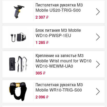
Пистолетная рукоятка M3
Mobile US20-TRIG-S00
2 307
₽
Блок питания M3 Mobile
WD10-PWSP-1EU
1 285
₽
Крепление на запястье M3
Mobile Wrist mount for WD10
WD10-WEWM-UA0
305
₽
Пистолетная рукоятка M3
Mobile WR10-TRIG-S00
2 096
₽