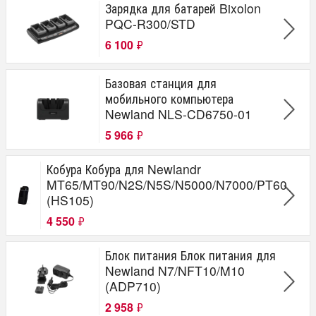
Зарядка для батарей Bixolon
PQC-R300/STD
6 100
₽
Базовая станция для
мобильного компьютера
Newland NLS-CD6750-01
5 966
₽
Кобура Кобура для Newlandr
MT65/MT90/N2S/N5S/N5000/N7000/PT60
(HS105)
4 550
₽
Блок питания Блок питания для
Newland N7/NFT10/M10
(ADP710)
2 958
₽