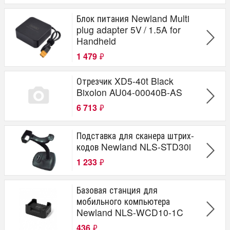
Блок питания Newland Multi
plug adapter 5V / 1.5A for
Handheld
1 479
₽
Отрезчик XD5-40t Black
Bixolon AU04-00040B-AS
6 713
₽
Подставка для сканера штрих-
кодов Newland NLS-STD30i
1 233
₽
Базовая станция для
мобильного компьютера
Newland NLS-WCD10-1C
436
₽