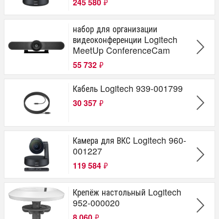
245 580
₽
набор для организации
видеоконференции Logitech
MeetUp ConferenceCam
55 732
₽
Кабель Logitech 939-001799
30 357
₽
Камера для ВКС Logitech 960-
001227
119 584
₽
Крепёж настольный Logitech
952-000020
8 060
₽