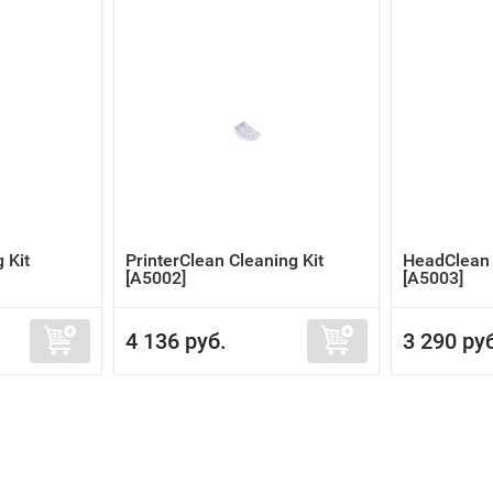
 Kit
PrinterClean Cleaning Kit
HeadClean 
[A5002]
[A5003]
4 136 руб.
3 290 ру