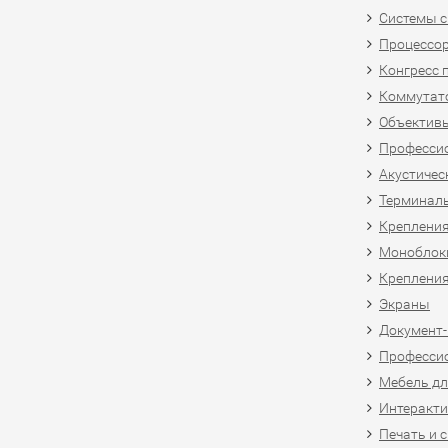
Системы 
Процессо
Конгресс 
Коммутат
Объективы
Професси
Акустичес
Терминал
Крепления
Моноблоки
Крепления
Экраны
Документ
Професси
Мебель дл
Интеракти
Печать и 