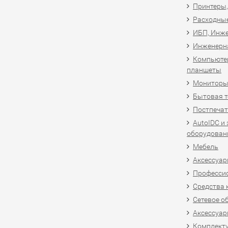
Принтеры,
Расходны
ИБП, Инже
Инженерн
Компьютер
планшеты
Мониторы,
Бытовая т
Постпечат
AutoIDC и
оборудован
Мебель
Аксессуар
Професси
Средства 
Сетевое о
Аксессуар
Комплект