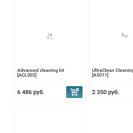
Advanced cleaning kit
UltraClean Cleaning
[ACL002]
[A5011]
6 486 руб.
2 350 руб.