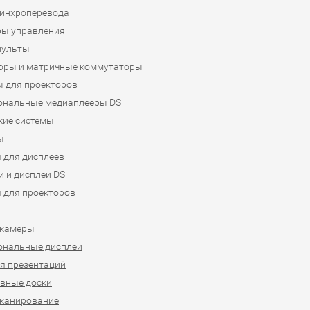
синхроперевода
ры управления
пульты
оры и матричные коммутаторы
 для проекторов
ональные медиаплееры DS
кие системы
ы
 для дисплеев
 и дисплеи DS
 для проекторов
-камеры
ональные дисплеи
я презентаций
вные доски
сканирование