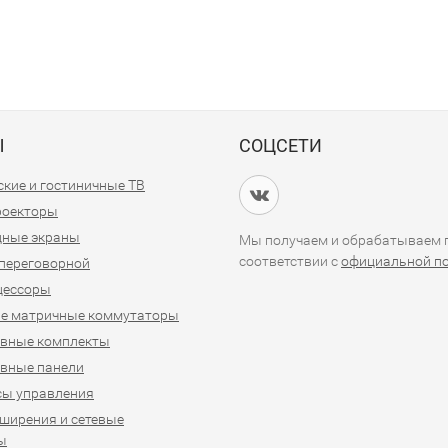
Ы
СОЦСЕТИ
кие и гостиничные ТВ
проекторы
дные экраны
Мы получаем и обрабатываем п
соответствии с
официальной п
переговорной
цессоры
е матричные коммутаторы
ивные комплекты
вные панели
сы управления
ширения и сетевые
ы