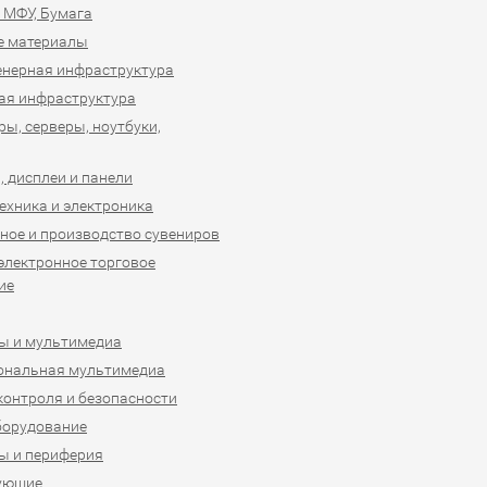
 МФУ, Бумага
е материалы
нерная инфраструктура
ая инфраструктура
ы, серверы, ноутбуки,
 дисплеи и панели
ехника и электроника
ное и производство сувениров
 электронное торговое
ие
ы и мультимедиа
ональная мультимедиа
контроля и безопасности
борудование
ы и периферия
ующие