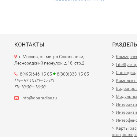
КОНТАКТЫ
РАЗДЕЛ
г. Москва, ст. метро Сокольники,
Коммерчес
Леснорядский переулок, д.18, стр.2
LifeStyle 
Светодио
8(495)646-15-85
8(800)333-15-85
Пн—Чт 10:00—17:00
Комплект 
Пт 10:00—16:00
Видеопро
Модульны
info@dparadise.ru
Интеракт
Интеракти
Интерфей
Карты рас
контроллер