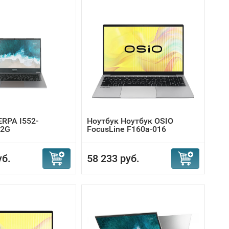
ERPA I552-
Ноутбук Ноутбук OSIO
02G
FocusLine F160a-016
уб.
58 233 руб.