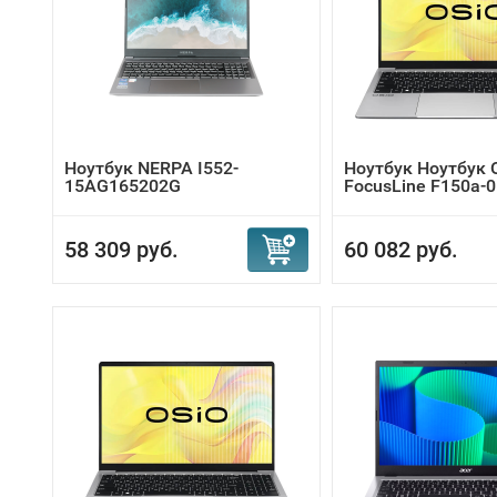
Ноутбук NERPA I552-
Ноутбук Ноутбук 
15AG165202G
FocusLine F150a-
58 309 руб.
60 082 руб.