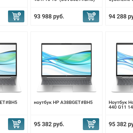
93 988 руб.
94 288 р
9ET#BH5
ноутбук HP A38BGET#BH5
Ноутбук Н
440 G11 1
95 382 руб.
95 382 р