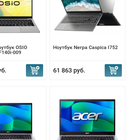
оутбук OSIO
Ноутбук Nerpa Caspica I752
F140i-009
уб.
61 863 руб.