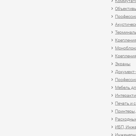
Коммутат
Объективы
Професси
Акустичес
Терминал
Крепления
Моноблоки
Крепления
Экраны
Документ
Професси
Мебель дл
Интеракти
Печать и 
Принтеры,
Расходны
ИБП, Инже
Инженерн