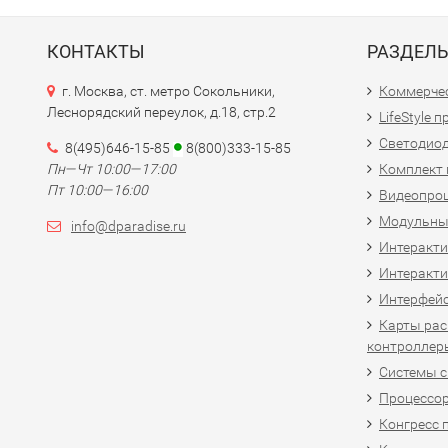
КОНТАКТЫ
РАЗДЕЛ
г. Москва, ст. метро Сокольники,
Коммерчес
Леснорядский переулок, д.18, стр.2
LifeStyle 
Светодио
8(495)646-15-85
8(800)333-15-85
Пн—Чт 10:00—17:00
Комплект 
Пт 10:00—16:00
Видеопро
Модульны
info@dparadise.ru
Интеракт
Интеракти
Интерфей
Карты рас
контроллер
Системы 
Процессо
Конгресс 