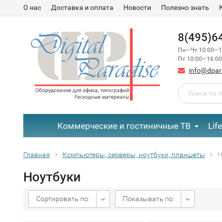
О нас
Доставка и оплата
Новости
Полезно знать
8(495)6
Пн—Чт 10:00—1
Пт 10:00—16:00
info@dpar
Коммерческие и гостиничные ТВ
Lif
Главная
Компьютеры, серверы, ноутбуки, планшеты
Н
Ноутбуки
Сортировать по:
Показывать по: