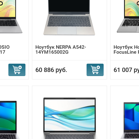
OSIO
Ноутбук NERPA A542-
Ноутбук Н
017
14YM165002G
FocusLine 
60 886 руб.
61 007 р