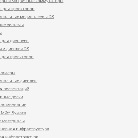
оры и матричные коммутаторы
 для проекторов
ональные медиаплееры DS
кие системы
ы
 для дисплеев
 и дисплеи DS
 для проекторов
-камеры
ональные дисплеи
я презентаций
вные доски
сканирование
 МФУ, Бумага
е материалы
нерная инфраструктура
ая инфраструктура