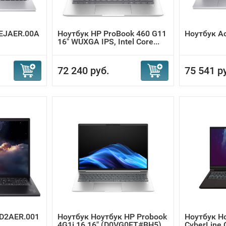
.EJAER.00A
Ноутбук HP ProBook 460 G11
Ноутбук A
16" WUXGA IPS, Intel Core...
72 240 руб.
75 541 р
.D2AER.001
Ноутбук Ноутбук HP Probook
Ноутбук Н
4G1i 16 16" (D0VG0ET#BH5)
CyberLine 