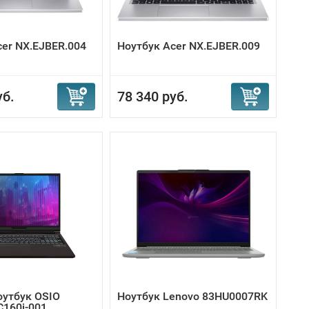
cer NX.EJBER.004
Ноутбук Acer NX.EJBER.009
уб.
78 340 руб.
оутбук OSIO
Ноутбук Lenovo 83HU0007RK
C160i-001