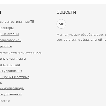
Ы
СОЦСЕТИ
кие и гостиничные ТВ
проекторы
дные экраны
Мы получаем и обрабатываем п
соответствии с
официальной п
переговорной
цессоры
е матричные коммутаторы
ивные комплекты
вные панели
сы управления
ширения и сетевые
ы
синхроперевода
ры управления
пульты