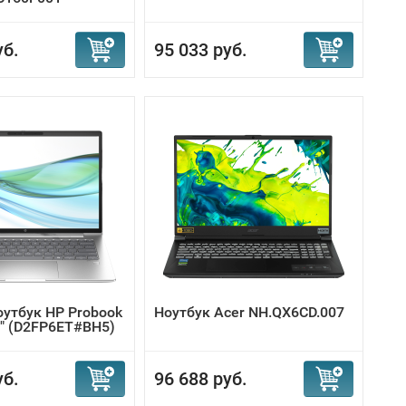
уб.
95 033 руб.
оутбук HP Probook
Ноутбук Acer NH.QX6CD.007
4" (D2FP6ET#BH5)
уб.
96 688 руб.