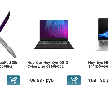
eaPad Slim
Ноутбук Ноутбук OSIO
Ноутбук HP
00FRK)
CyberLine C160i-002
14" (D0VG
106 587 руб.
108 130 