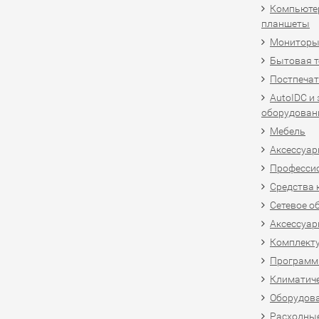
Компьютер
планшеты
Мониторы,
Бытовая т
Постпечат
AutoIDC и
оборудован
Мебель
Аксессуар
Професси
Средства 
Сетевое о
Аксессуар
Комплект
Программн
Климатиче
Оборудова
Расходны