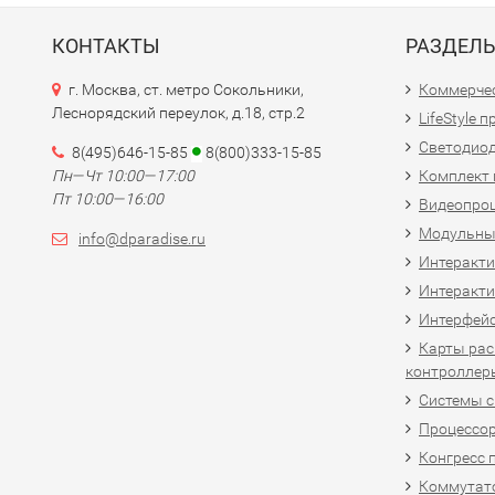
КОНТАКТЫ
РАЗДЕЛ
г. Москва, ст. метро Сокольники,
Коммерчес
Леснорядский переулок, д.18, стр.2
LifeStyle 
Светодио
8(495)646-15-85
8(800)333-15-85
Пн—Чт 10:00—17:00
Комплект 
Пт 10:00—16:00
Видеопро
Модульны
info@dparadise.ru
Интеракт
Интеракти
Интерфей
Карты рас
контроллер
Системы 
Процессо
Конгресс 
Коммутат