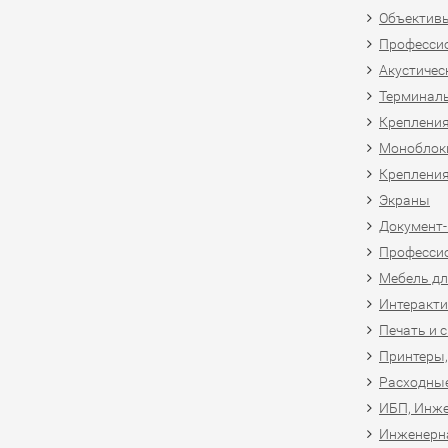
Объективы
Професси
Акустичес
Терминал
Крепления
Моноблоки
Крепления
Экраны
Документ
Професси
Мебель дл
Интеракти
Печать и 
Принтеры,
Расходны
ИБП, Инже
Инженерн