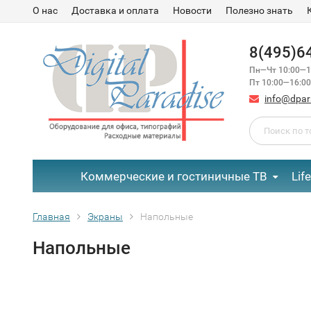
О нас
Доставка и оплата
Новости
Полезно знать
8(495)6
Пн—Чт 10:00—1
Пт 10:00—16:00
info@dpar
Коммерческие и гостиничные ТВ
Lif
Главная
Экраны
Напольные
Напольные