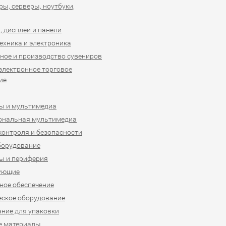
ы, серверы, ноутбуки,
 дисплеи и панели
ехника и электроника
ное и производство сувениров
 электронное торговое
ие
ы и мультимедиа
ональная мультимедиа
контроля и безопасности
борудование
ы и периферия
ующие
ое обеспечение
ское оборудование
ние для упаковки
е материалы