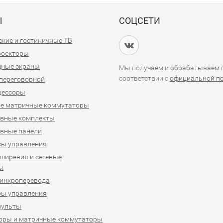
Ы
СОЦСЕТИ
кие и гостиничные ТВ
проекторы
дные экраны
Мы получаем и обрабатываем п
соответствии с
официальной п
переговорной
цессоры
е матричные коммутаторы
ивные комплекты
вные панели
сы управления
ширения и сетевые
ы
синхроперевода
ры управления
пульты
оры и матричные коммутаторы