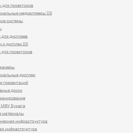
 для проекторов
ональные медиаплееры DS
кие системы
ы
 для дисплеев
 и дисплеи DS
 для проекторов
-камеры
ональные дисплеи
я презентаций
вные доски
сканирование
 МФУ, Бумага
е материалы
нерная инфраструктура
ая инфраструктура