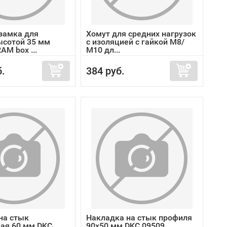
замка для
Хомут для средних нагрузок
сотой 35 мм
с изоляцией с гайкой М8/
AM box ...
М10 дл...
б.
384 руб.
на стык
Накладка на стык профиля
ая 60 мм DKC
90х50 мм DKC 09509