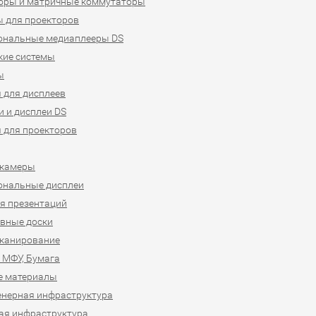
оры и матричные коммутаторы
 для проекторов
ональные медиаплееры DS
кие системы
ы
 для дисплеев
 и дисплеи DS
 для проекторов
-камеры
ональные дисплеи
я презентаций
вные доски
сканирование
 МФУ, Бумага
е материалы
нерная инфраструктура
ая инфраструктура