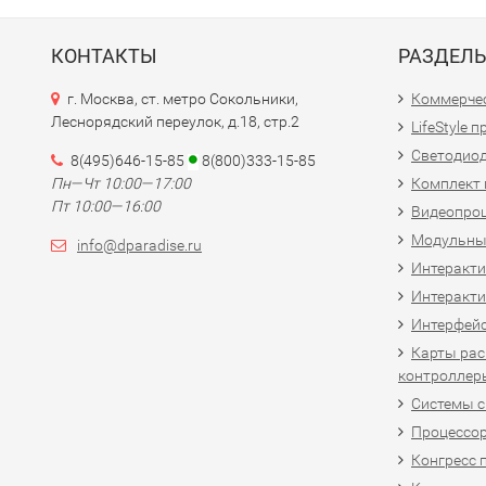
КОНТАКТЫ
РАЗДЕЛ
г. Москва, ст. метро Сокольники,
Коммерчес
Леснорядский переулок, д.18, стр.2
LifeStyle 
Светодио
8(495)646-15-85
8(800)333-15-85
Пн—Чт 10:00—17:00
Комплект 
Пт 10:00—16:00
Видеопро
Модульны
info@dparadise.ru
Интеракт
Интеракти
Интерфей
Карты рас
контроллер
Системы 
Процессо
Конгресс 