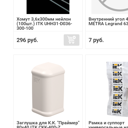
Хомут 3,6х300мм нейлон
Внутренний угол 
(100шт.) ITK UHH31-D036-
METRA Legrand 6
300-100
296 руб.
7 руб.
Заглушка для К.К. "Праймер"
Рамка и суппорт
80х40 ITK CKK-40D-Z...
универсальные на