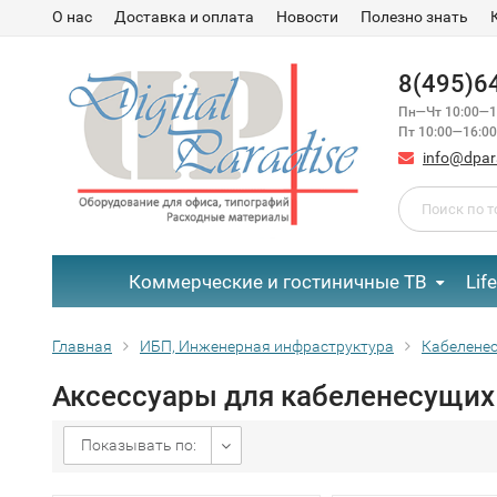
О нас
Доставка и оплата
Новости
Полезно знать
8(495)6
Пн—Чт 10:00—1
Пт 10:00—16:00
info@dpar
Коммерческие и гостиничные ТВ
Lif
Главная
ИБП, Инженерная инфраструктура
Кабелене
Аксессуары для кабеленесущих
Показывать по: