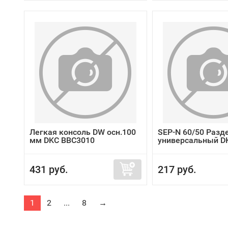
Легкая консоль DW осн.100
SEP-N 60/50 Разд
мм DKC BBC3010
универсальный D
431 руб.
217 руб.
1
2
...
8
→