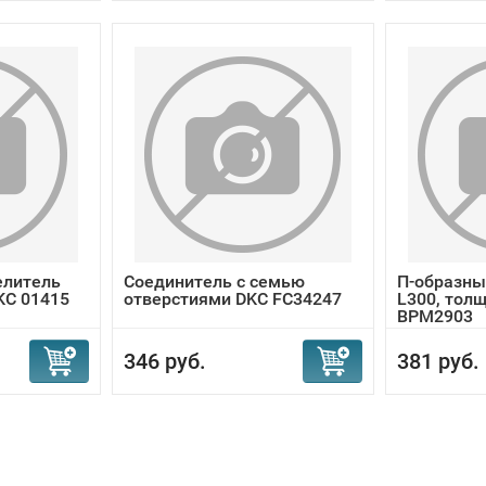
елитель
Соединитель с семью
П-образны
KC 01415
отверстиями DKC FC34247
L300, толщ
BPM2903
346 руб.
381 руб.