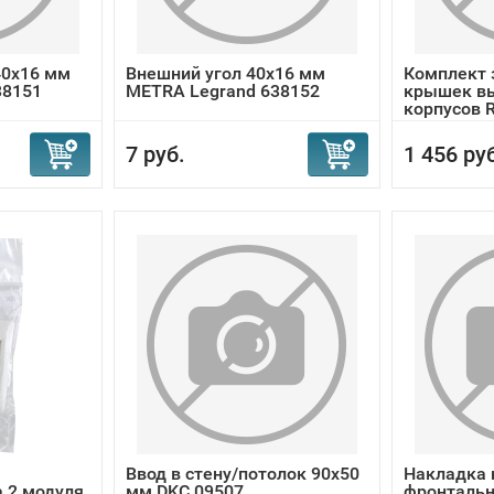
40x16 мм
Внешний угол 40x16 мм
Комплект 
38151
METRA Legrand 638152
крышек вы
корпусов R
7 руб.
1 456 ру
Ввод в стену/потолок 90х50
Накладка 
 2 модуля
мм DKC 09507
фронтальн