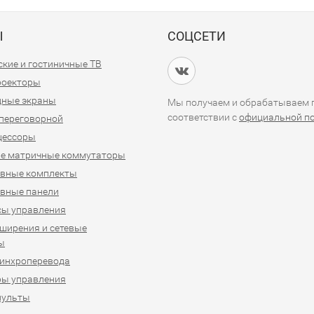
Ы
СОЦСЕТИ
кие и гостиничные ТВ
проекторы
дные экраны
Мы получаем и обрабатываем п
соответствии с
официальной п
переговорной
цессоры
е матричные коммутаторы
ивные комплекты
вные панели
сы управления
ширения и сетевые
ы
синхроперевода
ры управления
пульты