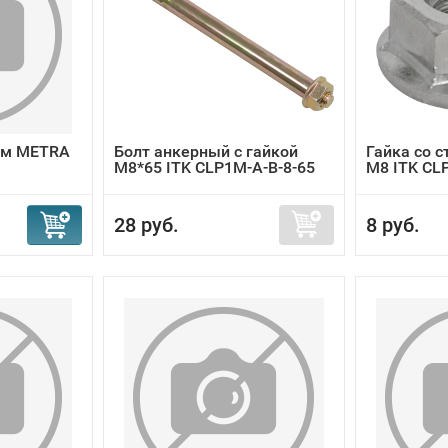
мм METRA
Болт анкерный с гайкой
Гайка со 
М8*65 ITK CLP1M-A-B-8-65
М8 ITK CL
28 руб.
8 руб.