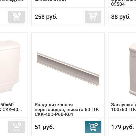
09504
258 руб.
88 руб.
150х60
Разделительная
Заглушка д
 CKK-40...
перегородка, высота 60 ITK
100х60 ITK
CKK-40D-P60-K01
51 руб.
179 руб.