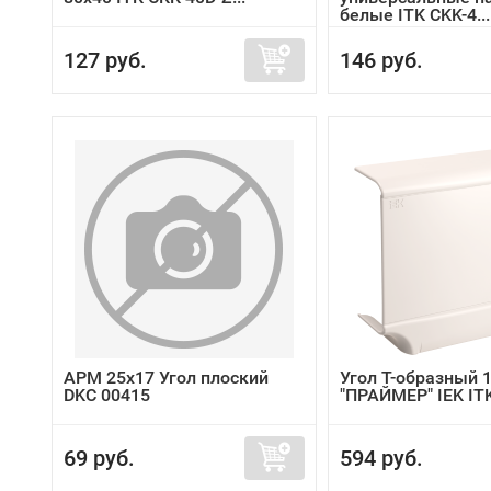
белые ITK CKK-4...
127 руб.
146 руб.
APM 25x17 Угол плоский
Угол Т-образный 
DKC 00415
"ПРАЙМЕР" IEK ITK
69 руб.
594 руб.