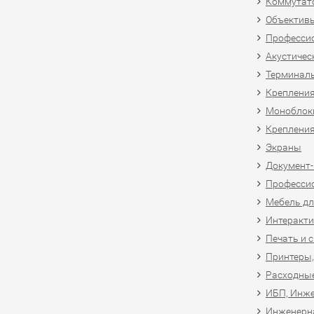
Коммутат
Объективы
Професси
Акустичес
Терминал
Крепления
Моноблоки
Крепления
Экраны
Документ
Професси
Мебель дл
Интеракти
Печать и 
Принтеры,
Расходны
ИБП, Инже
Инженерн