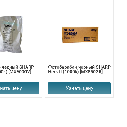
р черный SHARP
Фотобарабан черный SHARP
000k) [MX900GV]
Herk II (1000k) [MX850GR]
нать цену
Узнать цену