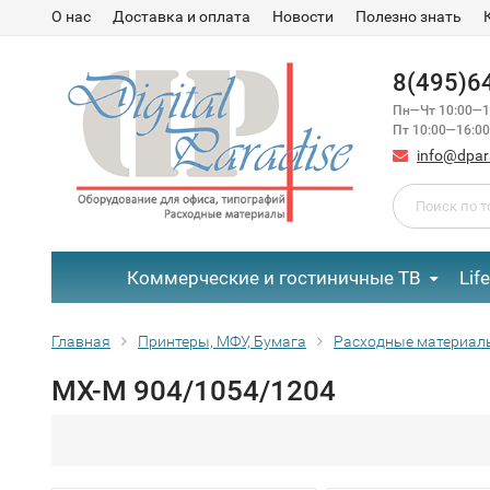
О нас
Доставка и оплата
Новости
Полезно знать
8(495)6
Пн—Чт 10:00—1
Пт 10:00—16:00
info@dpar
Коммерческие и гостиничные ТВ
Lif
Главная
Принтеры, МФУ, Бумага
Расходные материал
MX-M 904/1054/1204