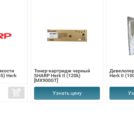
мкости
Тонер-картридж черный
Девелопе
B5) Herk
SHARP Herk II (120k)
Herk II (1
[MX900GT]
Узнать цену
Уз