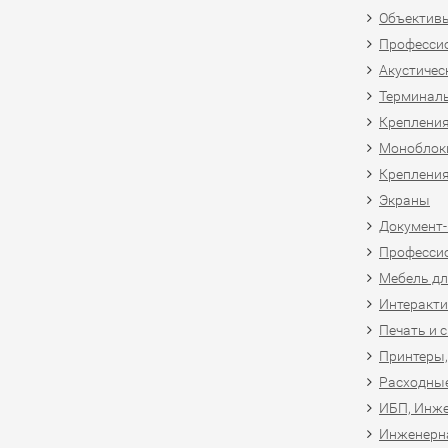
Объективы
Професси
Акустичес
Терминал
Крепления
Моноблоки
Крепления
Экраны
Документ
Професси
Мебель дл
Интеракти
Печать и 
Принтеры,
Расходны
ИБП, Инже
Инженерн