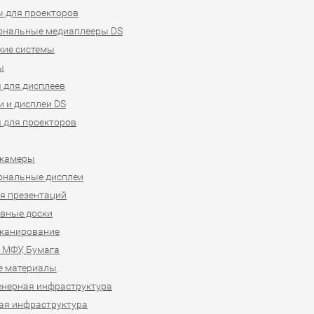
 для проекторов
ональные медиаплееры DS
кие системы
ы
 для дисплеев
 и дисплеи DS
 для проекторов
-камеры
ональные дисплеи
я презентаций
вные доски
сканирование
 МФУ, Бумага
е материалы
нерная инфраструктура
ая инфраструктура