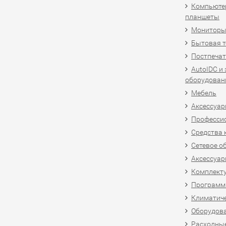
Компьютер
планшеты
Мониторы,
Бытовая т
Постпечат
AutoIDC и
оборудован
Мебель
Аксессуар
Професси
Средства 
Сетевое о
Аксессуар
Комплект
Программн
Климатиче
Оборудова
Расходны