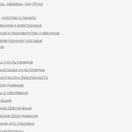
ы, серверы, ноутбуки,
 дисплеи и панели
ехника и электроника
ное и производство сувениров
 электронное торговое
ие
ы и мультимедиа
ональная мультимедиа
контроля и безопасности
борудование
ы и периферия
ующие
ое обеспечение
ское оборудование
ние для упаковки
е материалы