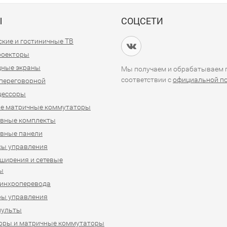
Ы
СОЦСЕТИ
кие и гостиничные ТВ
проекторы
дные экраны
Мы получаем и обрабатываем п
соответствии с
официальной п
переговорной
цессоры
е матричные коммутаторы
ивные комплекты
вные панели
сы управления
ширения и сетевые
ы
синхроперевода
ры управления
пульты
оры и матричные коммутаторы