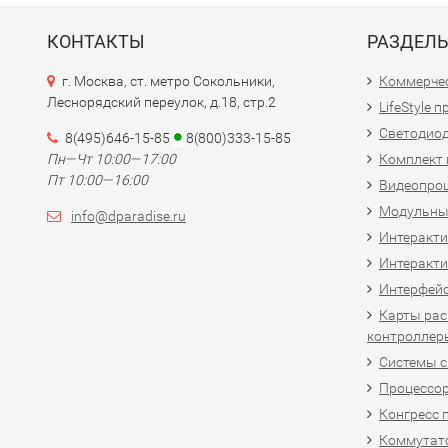
КОНТАКТЫ
РАЗДЕЛ
г. Москва, ст. метро Сокольники,
Коммерчес
Леснорядский переулок, д.18, стр.2
LifeStyle 
Светодио
8(495)646-15-85
8(800)333-15-85
Пн—Чт 10:00—17:00
Комплект 
Пт 10:00—16:00
Видеопро
Модульны
info@dparadise.ru
Интеракт
Интеракти
Интерфей
Карты рас
контроллер
Системы 
Процессо
Конгресс 
Коммутат