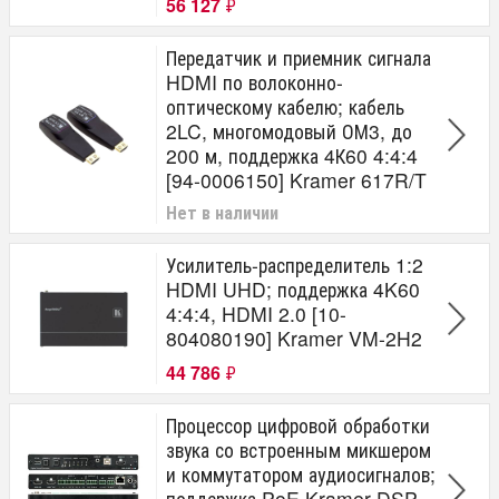
56 127
₽
Передатчик и приемник сигнала
HDMI по волоконно-
оптическому кабелю; кабель
2LC, многомодовый ОМ3, до
200 м, поддержка 4К60 4:4:4
[94-0006150] Kramer 617R/T
Нет в наличии
Усилитель-распределитель 1:2
HDMI UHD; поддержка 4K60
4:4:4, HDMI 2.0 [10-
804080190] Kramer VM-2H2
44 786
₽
Процессор цифровой обработки
звука со встроенным микшером
и коммутатором аудиосигналов;
поддержка PoE Kramer DSP-