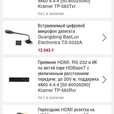
4К60 4:4:4 [50-80025090]
Kramer TP-583Txr
Нет в наличии
Встраиваемый цифровой
микрофон делегата
Guangdong BaoLun
Electronics TS-0332A
12 043
₽
Приёмник HDMI, RS-232 и ИК
по витой паре HDBaseT с
увеличенным расстоянием
передачи; до 200 м, поддержка
4К60 4:4:4 [50-80026090]
Kramer TP-583Rxr
Нет в наличии
Переходник HDMI розетка на