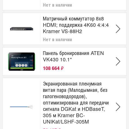
Нет в наличии
Матричный коммутатор 8х8
HDMI; поддержка 4K60 4:4:4
Kramer VS-88H2
Нет в наличии
Панель бронирования ATEN
VK430 10.1"
108 664
₽
Экранированная пленумная
витая пара (Малодымная, без
галогеноводородов),
оптимизирована для передачи
сигнала DGKat и HDBaseT,
305 м Kramer BC-
UNIKat/LSHF-305M