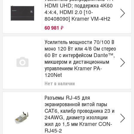
HDMI UHD; поддержка 4K60
4:4:4, HDMI 2.0 [10-
80408090] Kramer VM-4H2
60 981
₽
Усилитель мощности 70/100 В
моно 120 Вт или 4/8 Ом стерео
60 Вт с интерфейсом Dante™,
микшером и дистанционным
управлением Kramer PA-
120Net
Нет в наличии
Разъемы RJ-45 для
экранированной витой пары
CAT6, калибр проводника 23 и
24AWG, диаметр изоляции
жил до 1,5 мм Kramer CON-
RJ45-2