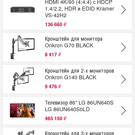
HDMI 4K/60 (4:4:4) с HDCP
1.4/2.2, HDR и EDID Kramer
VS-42H2
136 660
₽
Кронштейн для монитора
Onkron G70 BLACK
8 417
₽
Кронштейн для 2-х мониторов
Onkron G140 BLACK
9 476
₽
Телевизор 86'' LG 86UN640S
LG 86UN640S0LD
465 150
₽
Кронштейн для 3-х мониторов