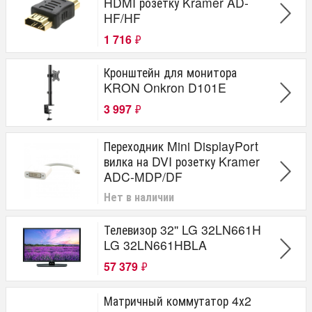
HDMI розетку Kramer AD-
HF/HF
1 716
₽
Кронштейн для монитора
KRON Onkron D101E
3 997
₽
Переходник Mini DisplayPort
вилка на DVI розетку Kramer
ADC-MDP/DF
Нет в наличии
Телевизор 32'' LG 32LN661H
LG 32LN661HBLA
57 379
₽
Матричный коммутатор 4х2