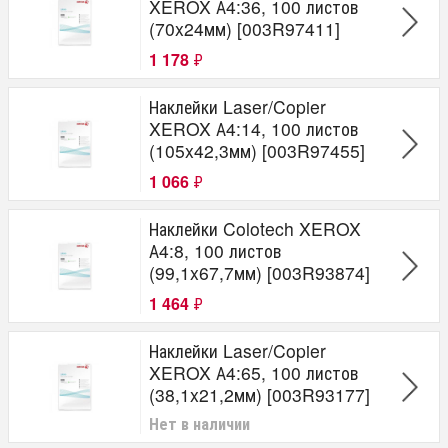
XEROX А4:36, 100 листов
(70x24мм) [003R97411]
1 178
₽
Наклейки Laser/Copier
XEROX А4:14, 100 листов
(105x42,3мм) [003R97455]
1 066
₽
Наклейки Colotech XEROX
А4:8, 100 листов
(99,1x67,7мм) [003R93874]
1 464
₽
Наклейки Laser/Copier
XEROX А4:65, 100 листов
(38,1x21,2мм) [003R93177]
Нет в наличии