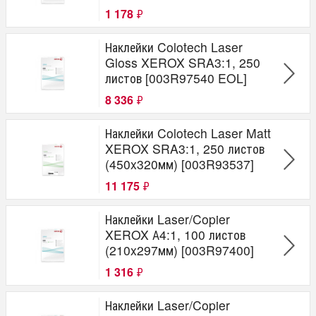
1 178
₽
Наклейки Colotech Laser
Gloss XEROX SRA3:1, 250
листов [003R97540 EOL]
8 336
₽
Наклейки Colotech Laser Matt
XEROX SRA3:1, 250 листов
(450x320мм) [003R93537]
11 175
₽
Наклейки Laser/Copier
XEROX А4:1, 100 листов
(210x297мм) [003R97400]
1 316
₽
Наклейки Laser/Copier