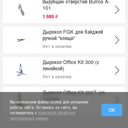
Вырубщик отверстий Bulros A-
101
1 595
₽
Дырокол FGK для бэйджей
ручной "клещи"
Нет в наличии
Дырокол Office Kit 300 (с
линейкой)
Нет в наличии
Дырокол Office Kit 300T (со
столом)
Мы используем файлы cookie для улучшения
Нет в наличии
работы сайта. Оставаясь на сайте, вы
OK
соглашаетесь с
политикой обработки
персональных данных
.