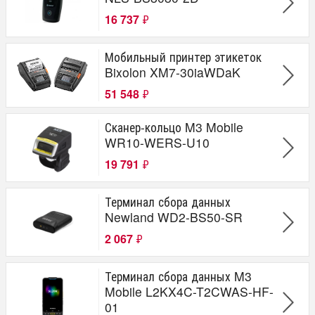
16 737
₽
Мобильный принтер этикеток
Bixolon XM7-30iaWDaK
51 548
₽
Сканер-кольцо M3 Mobile
WR10-WERS-U10
19 791
₽
Терминал сбора данных
Newland WD2-BS50-SR
2 067
₽
Терминал сбора данных M3
Mobile L2KX4C-T2CWAS-HF-
01