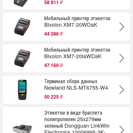
58 811
₽
Мобильный принтер этикеток
Bixolon XM7-20WDaK
44 386
₽
Мобильный принтер этикеток
Bixolon XM7-20iaWDaK
47 160
₽
Терминал сбора данных
Newland NLS-MT6755-W4
50 225
₽
Этикетки в виде браслета
полипропилен 25х279мм
зеленый Dongguan LinkWin
Electronics 10006995-3K-