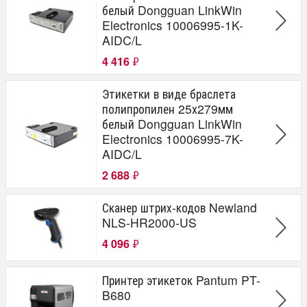
белый Dongguan LinkWin
Electronics 10006995-1K-
AIDC/L
4 416
₽
Этикетки в виде браслета
полипропилен 25х279мм
белый Dongguan LinkWin
Electronics 10006995-7K-
AIDC/L
2 688
₽
Сканер штрих-кодов Newland
NLS-HR2000-US
4 096
₽
Принтер этикеток Pantum PT-
B680