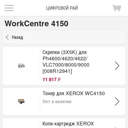
ЦИФРОВОЙ РАЙ
WorkCentre 4150
Назад
Скрепки (3X5K) для
Ph4600/4620/4622/
VLC7000/8000/9000
[008R12941]
11 817
₽
Тонер для XEROX WC4150
Нет в наличии
Копи-картридж XEROX