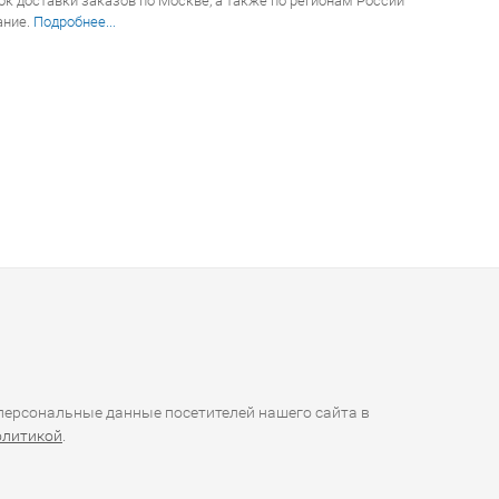
 доставки заказов по Москве, а также по регионам России
ание.
Подробнее...
ерсональные данные посетителей нашего сайта в
олитикой
.