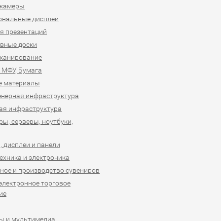
-камеры
ональные дисплеи
я презентаций
вные доски
сканирование
 МФУ, Бумага
е материалы
нерная инфраструктура
ая инфраструктура
ы, серверы, ноутбуки,
 дисплеи и панели
ехника и электроника
ное и производство сувениров
 электронное торговое
ие
ы и мультимедиа