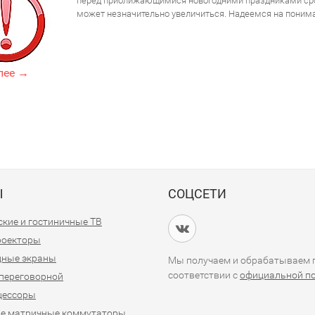
перед приближающимися новогодними праздниками срок
может незначительно увеличиться. Надеемся на поним
лее →
Ы
СОЦСЕТИ
кие и гостиничные ТВ
проекторы
дные экраны
Мы получаем и обрабатываем п
соответствии с
официальной п
переговорной
цессоры
е матричные коммутаторы