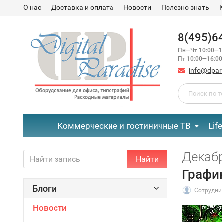
О нас
Доставка и оплата
Новости
Полезно знать
8(495)6
Пн—Чт 10:00—1
Пт 10:00—16:00
info@dpar
Коммерческие и гостиничные ТВ
Lif
Декаб
Найти
Графи
Блоги
Сотрудни
Новости