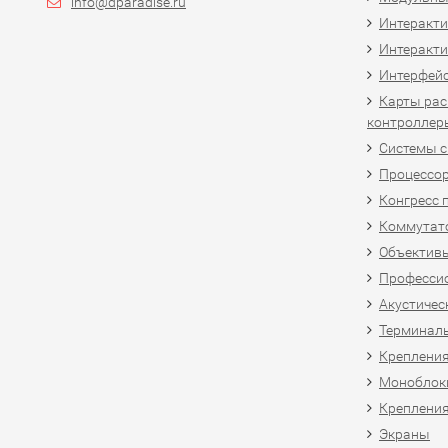
info@dparadise.ru
Интеракт
Интеракти
Интерфей
Карты рас
контроллер
Системы 
Процессо
Конгресс 
Коммутат
Объективы
Професси
Акустичес
Терминал
Крепления
Моноблоки
Крепления
Экраны