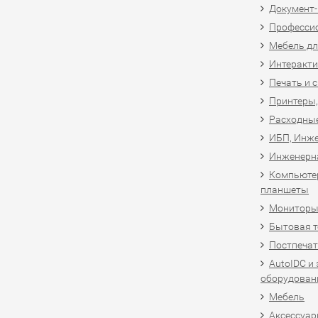
Документ
Професси
Мебель дл
Интеракти
Печать и 
Принтеры,
Расходны
ИБП, Инже
Инженерн
Компьютер
планшеты
Мониторы,
Бытовая т
Постпечат
AutoIDC и
оборудован
Мебель
Аксессуар