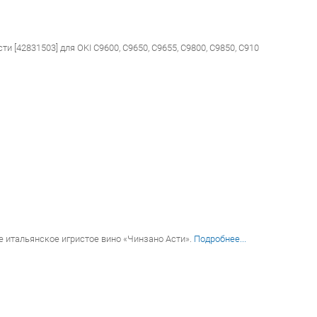
и [42831503] для OKI C9600, C9650, C9655, C9800, C9850, C910
е итальянское игристое вино «Чинзано Асти».
Подробнее...