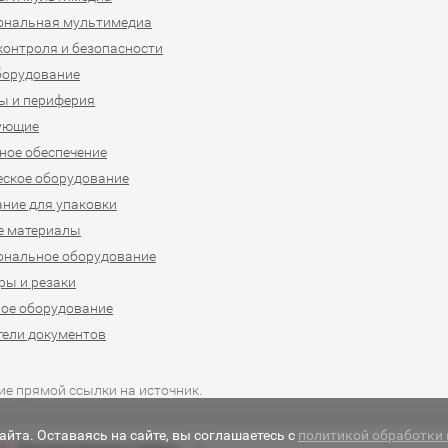
ональная мультимедиа
контроля и безопасности
борудование
ы и периферия
ующие
ое обеспечение
ское оборудование
ние для упаковки
е материалы
ональное оборудование
ы и резаки
ое оборудование
ели документов
ие прямой ссылки на источник.
йта. Оставаясь на сайте, вы соглашаетесь с
политикой обработки