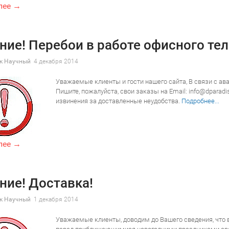
лее →
ние! Перебои в работе офисного те
к Научный
4 декабря 2014
Уважаемые клиенты и гости нашего сайта, В связи с ава
Пишите, пожалуйста, свои заказы на Email: info@dparad
извинения за доставленные неудобства.
Подробнее...
лее →
ние! Доставка!
к Научный
1 декабря 2014
Уважаемые клиенты, доводим до Вашего сведения, что 