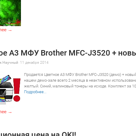
лее →
ое А3 МФУ Brother MFC-J3520 + нов
к Научный
11 декабря 2014
Продается Цветное А3 МФУ Brother MFC-J3520 (демо) + новый
нашем демо-зале всего 2 месяца в неактивном использован
желтый. Синий, малиновый тонеры на исходе. Комплект за 10
Подробнее...
лее →
ионная цена на OKI!