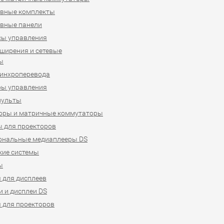
ивные комплекты
вные панели
сы управления
ширения и сетевые
ы
синхроперевода
ры управления
пульты
оры и матричные коммутаторы
 для проекторов
ональные медиаплееры DS
кие системы
ы
 для дисплеев
 и дисплеи DS
 для проекторов