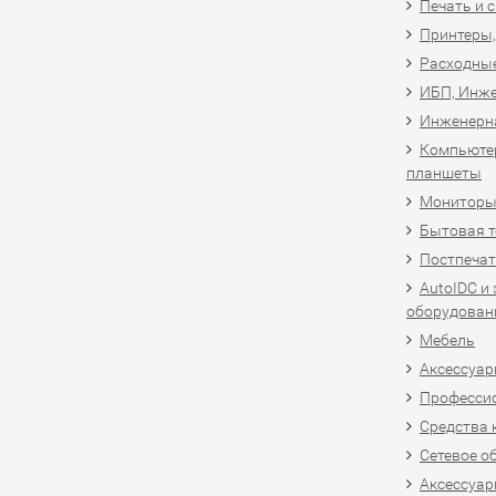
Печать и 
Принтеры,
Расходны
ИБП, Инже
Инженерн
Компьютер
планшеты
Мониторы,
Бытовая т
Постпечат
AutoIDC и
оборудован
Мебель
Аксессуар
Професси
Средства 
Сетевое о
Аксессуар