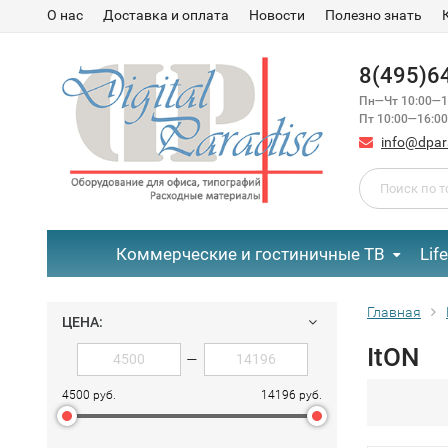
О нас
Доставка и оплата
Новости
Полезно знать
8(495)6
Пн—Чт 10:00—1
Пт 10:00—16:00
info@dpar
Коммерческие и гостиничные ТВ
Lif
Главная
ЦЕНА:
ItON
—
4500 руб.
14196 руб.