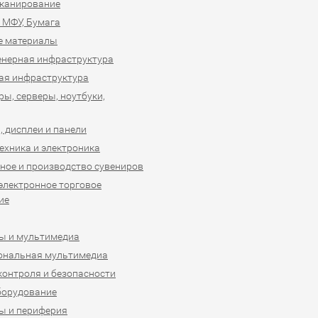
сканирование
 МФУ, Бумага
е материалы
нерная инфраструктура
ая инфраструктура
ы, серверы, ноутбуки,
 дисплеи и панели
ехника и электроника
ное и производство сувениров
 электронное торговое
ие
ы и мультимедиа
ональная мультимедиа
контроля и безопасности
борудование
ы и периферия