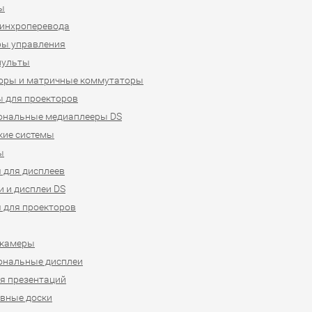
ы
синхроперевода
ры управления
пульты
оры и матричные коммутаторы
 для проекторов
ональные медиаплееры DS
кие системы
ы
 для дисплеев
 и дисплеи DS
 для проекторов
-камеры
ональные дисплеи
я презентаций
вные доски