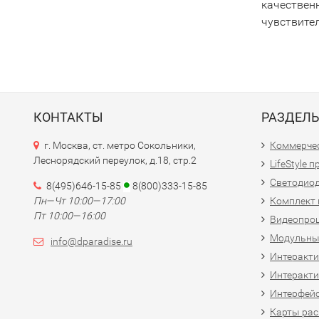
качествен
чувствите
КОНТАКТЫ
РАЗДЕЛ
г. Москва, ст. метро Сокольники,
Коммерчес
Леснорядский переулок, д.18, стр.2
LifeStyle 
Светодио
8(495)646-15-85
8(800)333-15-85
Пн—Чт 10:00—17:00
Комплект 
Пт 10:00—16:00
Видеопро
Модульны
info@dparadise.ru
Интеракт
Интеракти
Интерфей
Карты рас