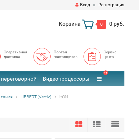
Вход
Регистрация
Корзина
0 руб.
0
Оперативная
Портал
Сервис
доставка
поставщиков
центр
46
 переговорной
Видеопроцессоры
итания
LIEBERT (Vertiv)
ItON