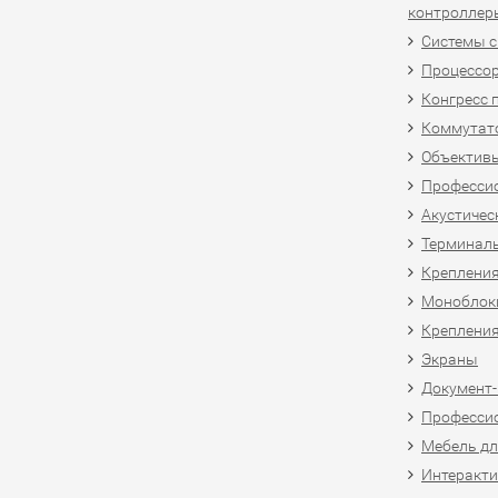
контроллер
Системы 
Процессо
Конгресс 
Коммутат
Объективы
Професси
Акустичес
Терминал
Крепления
Моноблоки
Крепления
Экраны
Документ
Професси
Мебель дл
Интеракти