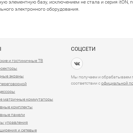
ную элементную базу, исключением не стала и серия itON,
льного электронного оборудования.
Ы
СОЦСЕТИ
кие и гостиничные ТВ
проекторы
дные экраны
Мы получаем и обрабатываем п
соответствии с
официальной п
переговорной
цессоры
е матричные коммутаторы
ивные комплекты
вные панели
сы управления
ширения и сетевые