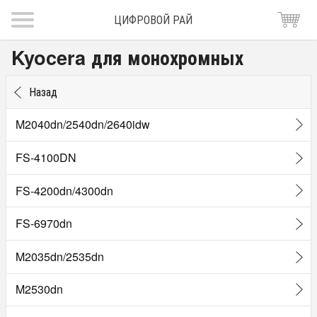
ЦИФРОВОЙ РАЙ
Kyocera для монохромных
Назад
M2040dn/2540dn/2640idw
FS-4100DN
FS-4200dn/4300dn
FS-6970dn
M2035dn/2535dn
M2530dn