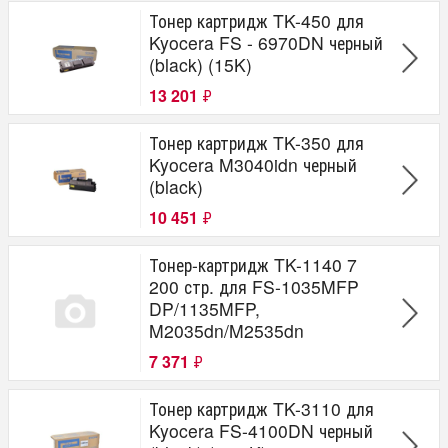
Тонер картридж TK-450 для
Kyocera FS - 6970DN черный
(black) (15K)
13 201
₽
Тонер картридж TK-350 для
Kyocera M3040idn черный
(black)
10 451
₽
Тонер-картридж TK-1140 7
200 стр. для FS-1035MFP
DP/1135MFP,
M2035dn/M2535dn
7 371
₽
Тонер картридж TK-3110 для
Kyocera FS-4100DN черный