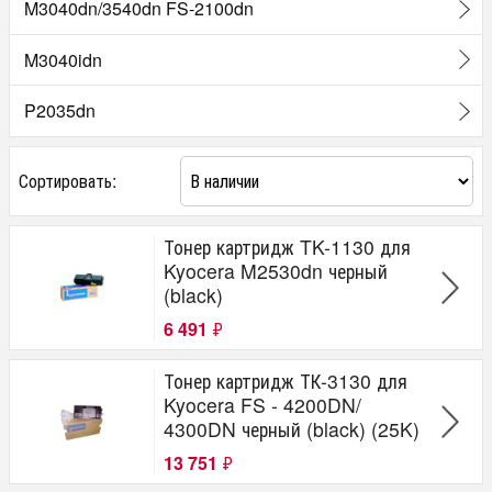
M3040dn/3540dn FS-2100dn
M3040idn
P2035dn
Сортировать:
Тонер картридж TK-1130 для
Kyocera M2530dn черный
(black)
6 491
₽
Тонер картридж ТК-3130 для
Kyocera FS - 4200DN/
4300DN черный (black) (25K)
13 751
₽