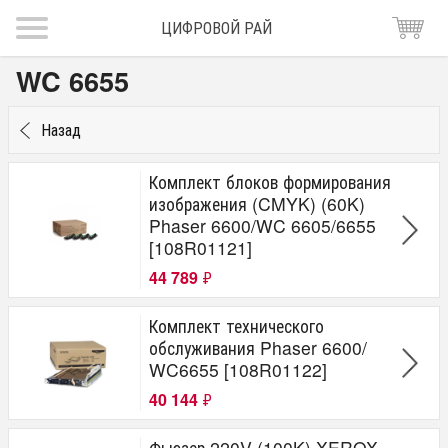
ЦИФРОВОЙ РАЙ
WC 6655
Назад
Комплект блоков формирования
изображения (CMYK) (60K)
Phaser 6600/WC 6605/6655
[108R01121]
44 789
₽
Комплект технического
обслуживания Phaser 6600/
WC6655 [108R01122]
40 144
₽
Фьюзер 220V (100K) XEROX