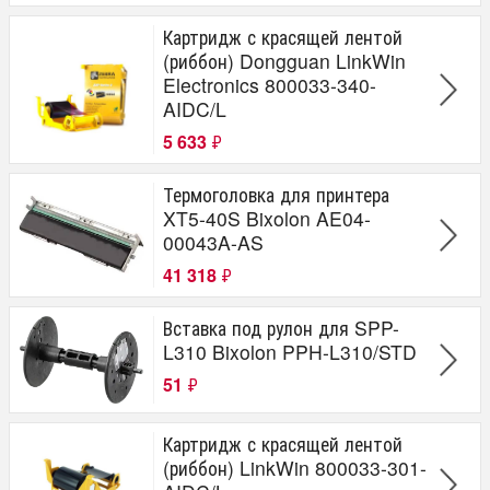
Картридж с красящей лентой
(риббон) Dongguan LinkWin
Electronics 800033-340-
AIDC/L
5 633
₽
Термоголовка для принтера
XT5-40S Bixolon AE04-
00043A-AS
41 318
₽
Вставка под рулон для SPP-
L310 Bixolon PPH-L310/STD
51
₽
Картридж с красящей лентой
(риббон) LinkWin 800033-301-