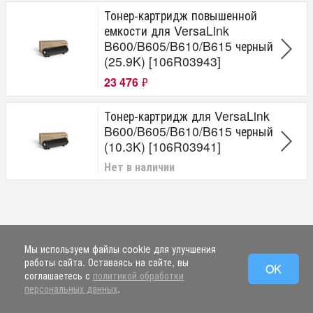
Тонер-картридж повышенной
емкости для VersaLink
B600/B605/B610/B615 черный
(25.9K) [106R03943]
23 476
₽
Тонер-картридж для VersaLink
B600/B605/B610/B615 черный
(10.3K) [106R03941]
Нет в наличии
Мы используем файлы cookie для улучшения
работы сайта. Оставаясь на сайте, вы
OK
соглашаетесь с
политикой обработки
персональных данных
.