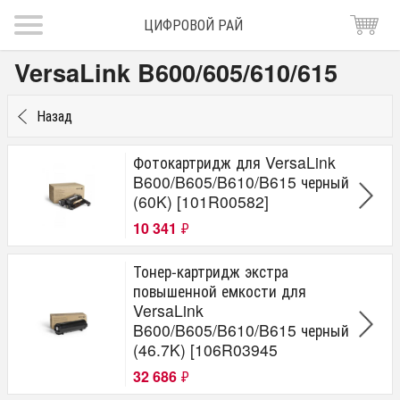
ЦИФРОВОЙ РАЙ
VersaLink B600/605/610/615
Назад
Фотокартридж для VersaLink
B600/B605/B610/B615 черный
(60K) [101R00582]
10 341
₽
Тонер-картридж экстра
повышенной емкости для
VersaLink
B600/B605/B610/B615 черный
(46.7K) [106R03945
32 686
₽