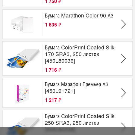
1 750
₽
Бумага Marathon Color 90 А3
1 635
₽
Бумага ColorPrint Coated Silk
170 SRA3, 250 листов
[450L80036]
1 716
₽
Бумага Марафон Премьер А3
[450L91721]
1 217
₽
Бумага ColorPrint Coated Silk
250 SRA3, 250 листов
[450L80038]