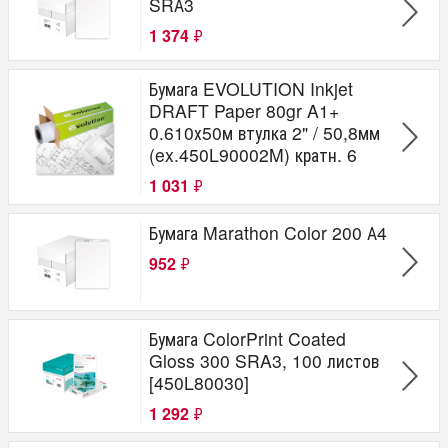
SRА3
1 374
₽
Бумага EVOLUTION Inkjet
DRAFT Paper 80gr A1+
0.610х50м втулка 2" / 50,8мм
(ex.450L90002M) кратн. 6
1 031
₽
Бумага Marathon Color 200 А4
952
₽
Бумага ColorPrint Coated
Gloss 300 SRA3, 100 листов
[450L80030]
1 292
₽