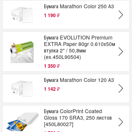
Бумага Marathon Color 250 А3
1 190
₽
Бумага EVOLUTION Premium
EXTRA Paper 80gr 0.610х50м
втулка 2" / 50,8мм
(ex.450L90504)
1 350
₽
Бумага Marathon Color 120 А3
1 142
₽
Бумага ColorPrint Coated
Gloss 170 SRA3, 250 листов
[450L80027]