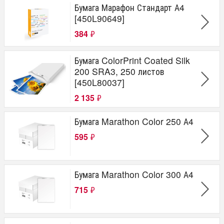
Бумага Марафон Стандарт А4
[450L90649]
384
₽
Бумага ColorPrint Coated Silk
200 SRA3, 250 листов
[450L80037]
2 135
₽
Бумага Marathon Color 250 А4
595
₽
Бумага Marathon Color 300 А4
715
₽