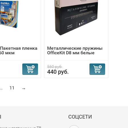
t Пакетная пленка
Металлические пружины
60 мкм
OfficeKit D8 мм белые
560 руб.
440 руб.
...
11
→
Ы
СОЦСЕТИ