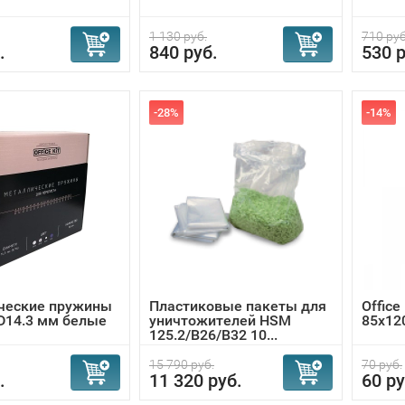
1 130 руб.
710 руб
.
840 руб.
530 р
-28%
-14%
ческие пружины
Пластиковые пакеты для
Office
t D14.3 мм белые
уничтожителей HSM
85x12
125.2/B26/B32 10...
15 790 руб.
70 руб.
.
11 320 руб.
60 ру