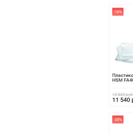
-16%
Пластик
HSM FA40
13 800 руб
11 540 
-25%