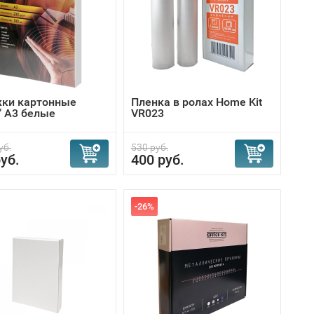
ки картонные
Пленка в ролах Home Kit
" А3 белые
VR023
уб.
530 руб.
уб.
400 руб.
-26%