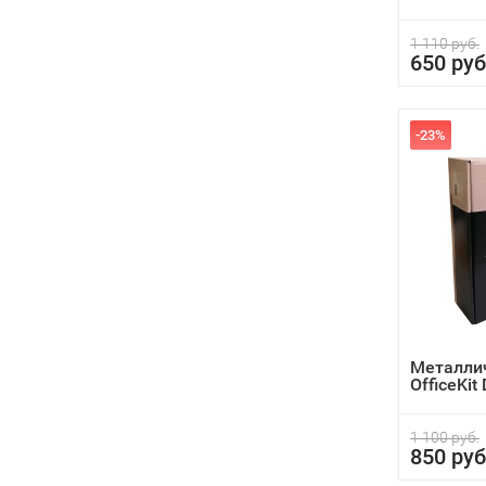
1 110 руб.
650 руб
-23%
Металли
OfficeKi
1 100 руб.
850 руб