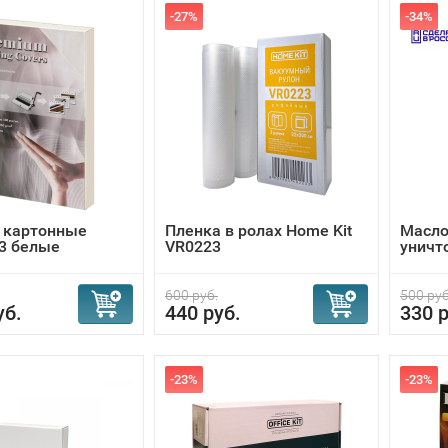
-27%
-34%
 картонные
Пленка в ролах Home Kit
Масло 
3 белые
VR0223
уничт
600 руб.
500 руб
уб.
440 руб.
330 р
-23%
-23%