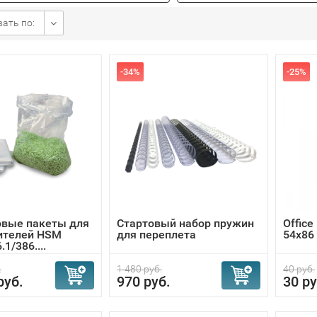
ать по:
-34%
-25%
овые пакеты для
Стартовый набор пружин
Office
ителей HSM
для переплета
54х86
.1/386....
.
1 480 руб.
40 руб.
руб.
970 руб.
30 ру