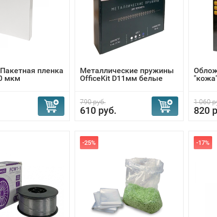
t Пакетная пленка
Металлические пружины
Облож
0 мкм
OfficeKit D11мм белые
"кожа
790 руб.
1 060 р
610 руб.
820 р
-25%
-17%