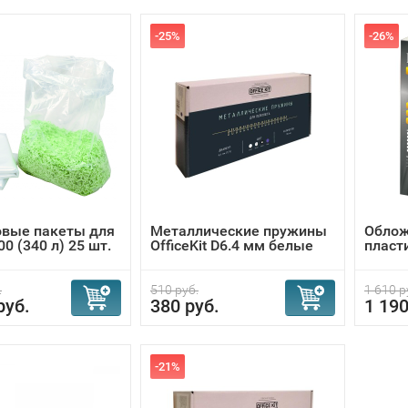
-25%
-26%
овые пакеты для
Металлические пружины
Облож
0 (340 л) 25 шт.
OfficeKit D6.4 мм белые
пласт
.
510 руб.
1 610 р
руб.
380 руб.
1 190
-21%