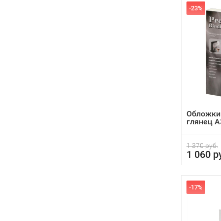
-23%
Обложки
глянец А
1 370 руб.
1 060 р
-17%