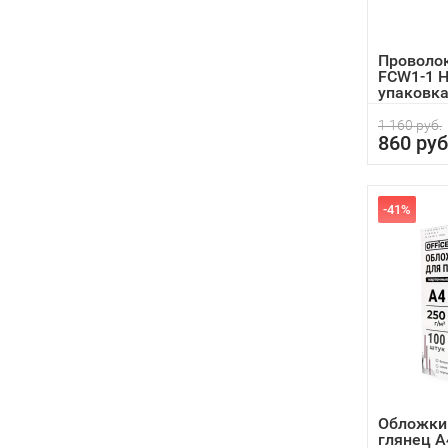
Проволо
FCW1-1 
упаковк
1 160 руб.
860 руб
-41%
Обложки
глянец А