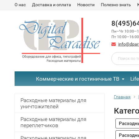
О нас
Доставка и оплата
Новости
Полезно знать
8(495)6
Пн—Чт 10:00—1
Пт 10:00—16:00
info@dpar
Коммерческие и гостиничные ТВ
Lif
Главная
Расходные материалы для
уничтожителей
Катег
Расходные материалы для
Расходн
переплетчиков
Расходн
Расходные материалы для