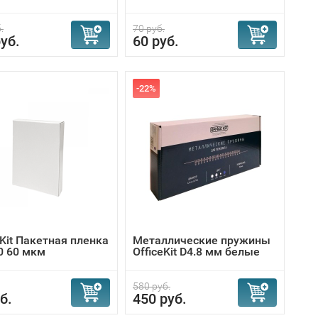
.
70 руб.
уб.
60 руб.
-22%
 Kit Пакетная пленка
Металлические пружины
0 60 мкм
OfficeKit D4.8 мм белые
580 руб.
б.
450 руб.