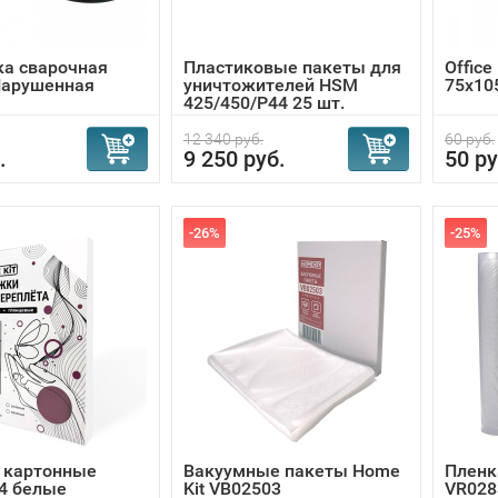
ка сварочная
Пластиковые пакеты для
Office
Нарушенная
уничтожителей HSM
75x10
а
425/450/P44 25 шт.
12 340 руб.
60 руб.
.
9 250 руб.
50 ру
-26%
-25%
 картонные
Вакуумные пакеты Home
Пленк
4 белые
Kit VB02503
VR028