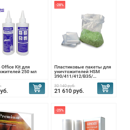
-28%
Office Kit для
Пластиковые пакеты для
ожителей 250 мл
уничтожителей HSM
390/411/412/B35/...
.
30 140 руб.
уб.
21 610 руб.
-25%