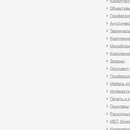
Коммутат
Объективы
Професси
Акустичес
Терминал
Крепления
Моноблоки
Крепления
Экраны
Документ
Професси
Мебель дл
Интеракти
Печать и 
Принтеры,
Расходны
ИБП, Инже
Инженерн