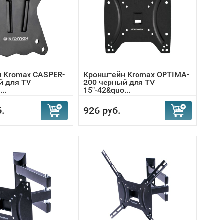
 Kromax CASPER-
Кронштейн Kromax OPTIMA-
й для TV
200 черный для TV
..
15"-42&quo...
б.
926 руб.