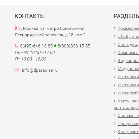
КОНТАКТЫ
РАЗДЕЛ
г. Москва, ст. метро Сокольники,
Коммерчес
Леснорядский переулок, д.18, стр.2
LifeStyle 
Светодио
8(495)646-15-85
8(800)333-15-85
Пн—Чт 10:00—17:00
Комплект 
Пт 10:00—16:00
Видеопро
Модульны
info@dparadise.ru
Интеракт
Интеракти
Интерфей
Карты рас
контроллер
Системы 
Процессо
Конгресс 