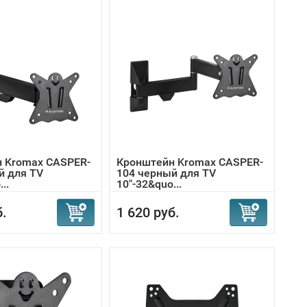
 Kromax CASPER-
Кронштейн Kromax CASPER-
й для TV
104 черный для TV
..
10"-32&quo...
б.
1 620 руб.