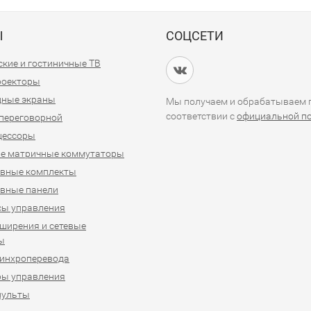
Ы
СОЦСЕТИ
кие и гостиничные ТВ
проекторы
дные экраны
Мы получаем и обрабатываем п
соответствии с
официальной п
переговорной
цессоры
е матричные коммутаторы
ивные комплекты
вные панели
сы управления
ширения и сетевые
ы
синхроперевода
ры управления
пульты