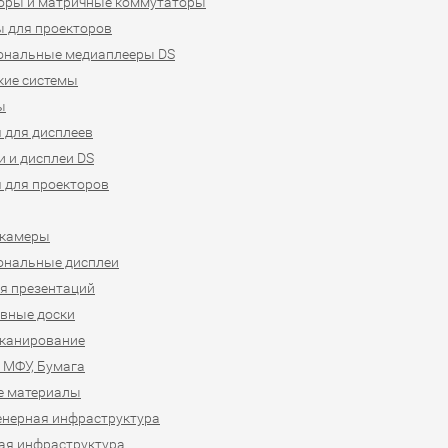
оры и матричные коммутаторы
 для проекторов
ональные медиаплееры DS
кие системы
ы
 для дисплеев
 и дисплеи DS
 для проекторов
-камеры
ональные дисплеи
я презентаций
вные доски
сканирование
 МФУ, Бумага
е материалы
нерная инфраструктура
ая инфраструктура