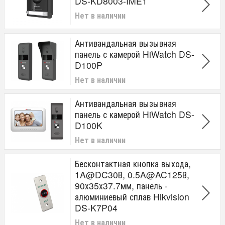
DS-KD8003-IME1
Нет в наличии
Антивандальная вызывная
панель с камерой HiWatch DS-
D100P
Нет в наличии
Антивандальная вызывная
панель с камерой HiWatch DS-
D100K
Нет в наличии
Бесконтактная кнопка выхода,
1A@DC30В, 0.5A@AC125В,
90х35х37.7мм, панель -
алюминиевый сплав Hikvision
DS-K7P04
Нет в наличии