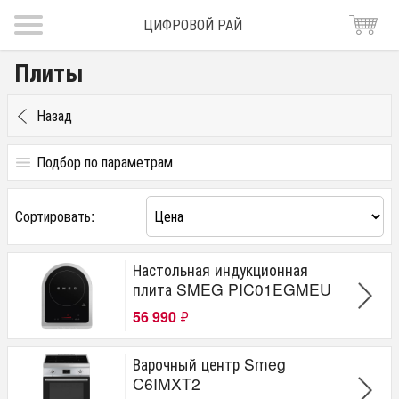
ЦИФРОВОЙ РАЙ
Плиты
Назад
Подбор по параметрам
Цена
Сортировать:
от
до
руб.
Электроподжиг газовых конфорок
Настольная индукционная
плита SMEG PIC01EGMEU
1
56 990
₽
Да
Тип варочной поверхности
Варочный центр Smeg
C6IMXT2
Электрическая