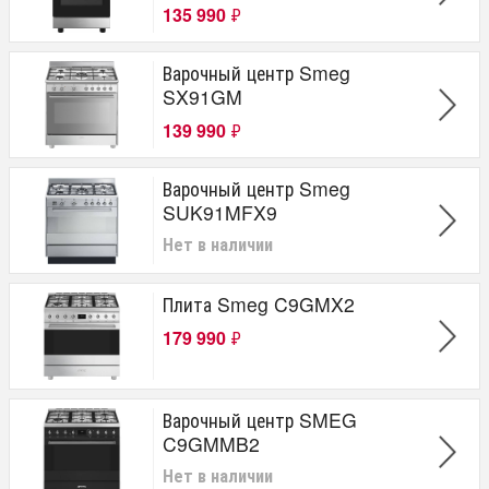
Газовая
135 990
₽
Комбинированная
Индукционная
Варочный центр Smeg
Общее количество конфорок (шт)
SX91GM
3
139 990
₽
4
5
Варочный центр Smeg
1
6
SUK91MFX9
Нет в наличии
Тип духового шкафа
Электрический
Плита Smeg C9GMX2
Газовый
179 990
₽
Варочный центр SMEG
C9GMMB2
Нет в наличии