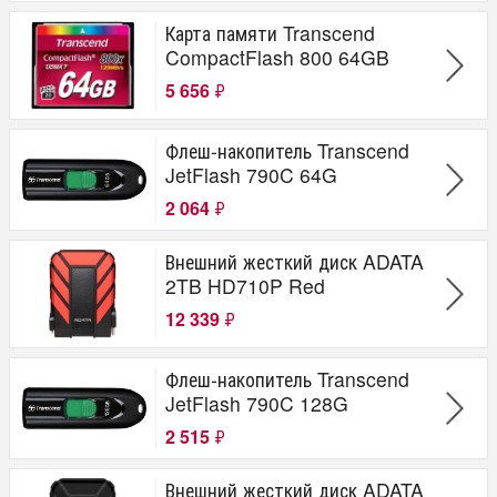
Карта памяти Transcend
CompactFlash 800 64GB
5 656
₽
Флеш-накопитель Transcend
JetFlash 790C 64G
2 064
₽
Внешний жесткий диск ADATA
2TB HD710P Red
12 339
₽
Флеш-накопитель Transcend
JetFlash 790C 128G
2 515
₽
Внешний жесткий диск ADATA