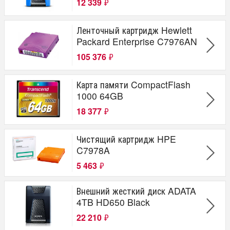
12 339
₽
Ленточный картридж Hewlett
Packard Enterprise C7976AN
105 376
₽
Карта памяти CompactFlash
1000 64GB
18 377
₽
Чистящий картридж HPE
C7978A
5 463
₽
Внешний жесткий диск ADATA
4TB HD650 Black
22 210
₽