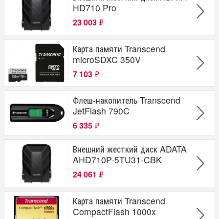
HD710 Pro
23 003
₽
Карта памяти Transcend
microSDXC 350V
7 103
₽
Флеш-накопитель Transcend
JetFlash 790C
6 335
₽
Внешний жесткий диск ADATA
AHD710P-5TU31-CBK
24 061
₽
Карта памяти Transcend
CompactFlash 1000x