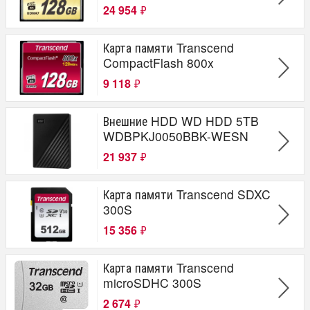
24 954
₽
Карта памяти Transcend
CompactFlash 800x
9 118
₽
Внешние HDD WD HDD 5TB
WDBPKJ0050BBK-WESN
21 937
₽
Карта памяти Transcend SDXC
300S
15 356
₽
Карта памяти Transcend
microSDHC 300S
2 674
₽