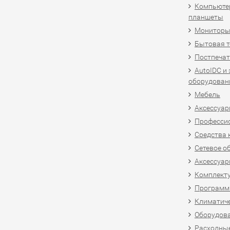
Компьютер
планшеты
Мониторы,
Бытовая т
Постпечат
AutoIDC и
оборудован
Мебель
Аксессуар
Професси
Средства 
Сетевое о
Аксессуар
Комплект
Программн
Климатиче
Оборудова
Расходны