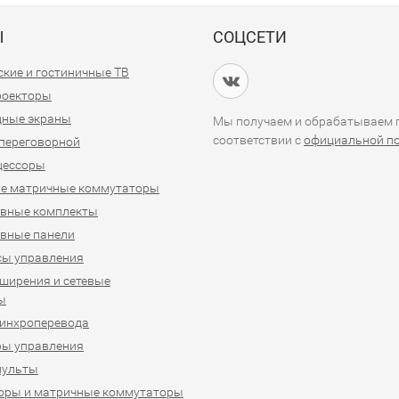
Ы
СОЦСЕТИ
кие и гостиничные ТВ
проекторы
дные экраны
Мы получаем и обрабатываем п
соответствии с
официальной п
переговорной
цессоры
е матричные коммутаторы
ивные комплекты
вные панели
сы управления
ширения и сетевые
ы
синхроперевода
ры управления
пульты
оры и матричные коммутаторы