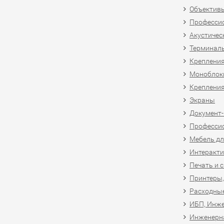
Объективы
Професси
Акустичес
Терминал
Крепления
Моноблоки
Крепления
Экраны
Документ
Професси
Мебель дл
Интеракти
Печать и 
Принтеры,
Расходны
ИБП, Инже
Инженерн