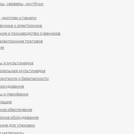
ы, серверы, ноутбуки,
 дисплеи и панели
ехника и электроника
ное и производство сувениров
 электронное торговое
ие
ы и мультимедиа
ональная мультимедиа
контроля и безопасности
борудование
ы и периферия
ующие
ое обеспечение
ское оборудование
ние для упаковки
е материалы