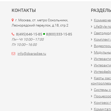
КОНТАКТЫ
РАЗДЕЛ
г. Москва, ст. метро Сокольники,
Коммерчес
Леснорядский переулок, д.18, стр.2
LifeStyle 
Светодио
8(495)646-15-85
8(800)333-15-85
Пн—Чт 10:00—17:00
Комплект 
Пт 10:00—16:00
Видеопро
Модульны
info@dparadise.ru
Интеракт
Интеракти
Интерфей
Карты рас
контроллер
Системы 
Процессо
Конгресс 
Коммутат