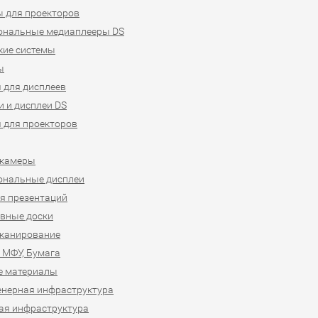
 для проекторов
ональные медиаплееры DS
кие системы
ы
 для дисплеев
 и дисплеи DS
 для проекторов
-камеры
ональные дисплеи
я презентаций
вные доски
сканирование
 МФУ, Бумага
е материалы
нерная инфраструктура
ая инфраструктура