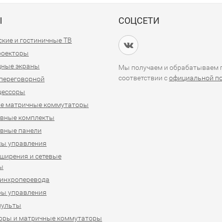
Ы
СОЦСЕТИ
кие и гостиничные ТВ
проекторы
дные экраны
Мы получаем и обрабатываем п
соответствии с
официальной п
переговорной
цессоры
е матричные коммутаторы
ивные комплекты
вные панели
сы управления
ширения и сетевые
ы
синхроперевода
ры управления
пульты
оры и матричные коммутаторы