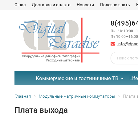
О нас
Доставка и оплата
Новости
Полезно знать
8(495)6
Пн—Чт 10:00—1
Пт 10:00—16:00
info@dpar
Коммерческие и гостиничные ТВ
Lif
Главная
Модульные матричные коммутаторы
Плата 
Плата выхода