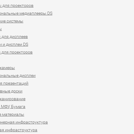
 для проекторов
ональные медиаплееры DS
кие системы
ы
 для дисплеев
 и дисплеи DS
 для проекторов
-камеры
ональные дисплеи
я презентаций
вные доски
сканирование
 МФУ, Бумага
е материалы
нерная инфраструктура
ая инфраструктура