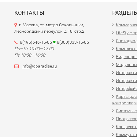
КОНТАКТЫ
РАЗДЕЛ
г. Москва, ст. метро Сокольники,
Коммерчес
Леснорядский переулок, д.18, стр.2
LifeStyle 
Светодио
8(495)646-15-85
8(800)333-15-85
Пн—Чт 10:00—17:00
Комплект 
Пт 10:00—16:00
Видеопро
Модульны
info@dparadise.ru
Интеракт
Интеракти
Интерфей
Карты рас
контроллер
Системы 
Процессо
Конгресс 
Коммутат