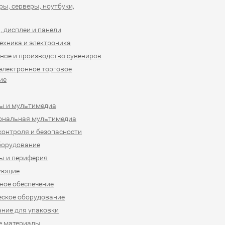
ы, серверы, ноутбуки,
 дисплеи и панели
ехника и электроника
ное и производство сувениров
 электронное торговое
ие
ы и мультимедиа
ональная мультимедиа
контроля и безопасности
борудование
ы и периферия
ующие
ое обеспечение
ское оборудование
ние для упаковки
е материалы