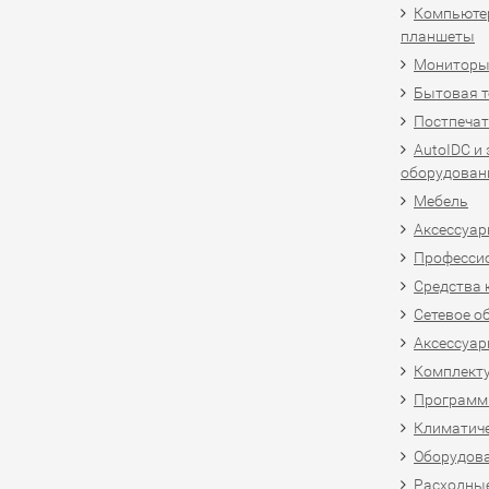
Компьютер
планшеты
Мониторы,
Бытовая т
Постпечат
AutoIDC и
оборудован
Мебель
Аксессуар
Професси
Средства 
Сетевое о
Аксессуар
Комплект
Программн
Климатиче
Оборудова
Расходны