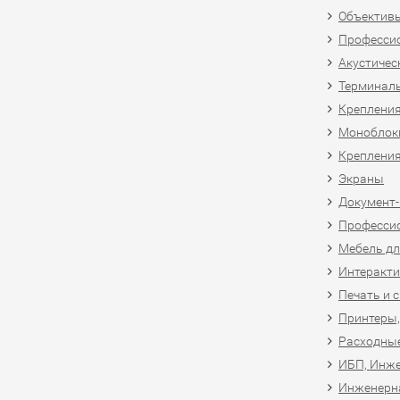
Объективы
Професси
Акустичес
Терминал
Крепления
Моноблоки
Крепления
Экраны
Документ
Професси
Мебель дл
Интеракти
Печать и 
Принтеры,
Расходны
ИБП, Инже
Инженерн