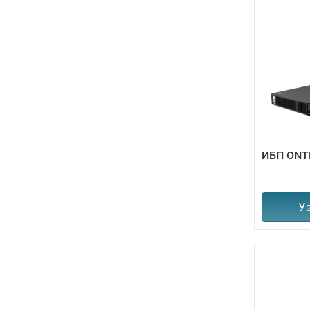
ИБП ONT
У