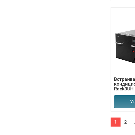
Встраив
кондицио
Rack3UH
У
1
2