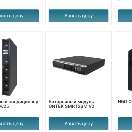
знать цену
Узнать цену
ый кондиционер
Батарейный модуль
ИБП O
ow25
ONTEK SMRT2BM V2
знать цену
Узнать цену