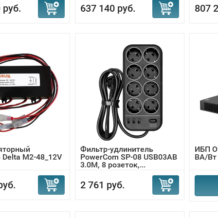
 руб.
637 140 руб.
807 2
яторный
Фильтр-удлинитель
ИБП O
 Delta M2-48_12V
PowerCom SP-08 USB03AB
ВА/Вт 
3.0M, 8 розеток,...
руб.
2 761 руб.