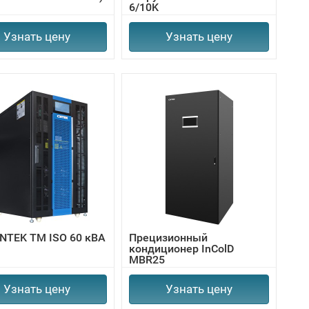
6/10K
Узнать цену
Узнать цену
NTEK TM ISO 60 кВА
Прецизионный
кондиционер InColD
MBR25
Узнать цену
Узнать цену