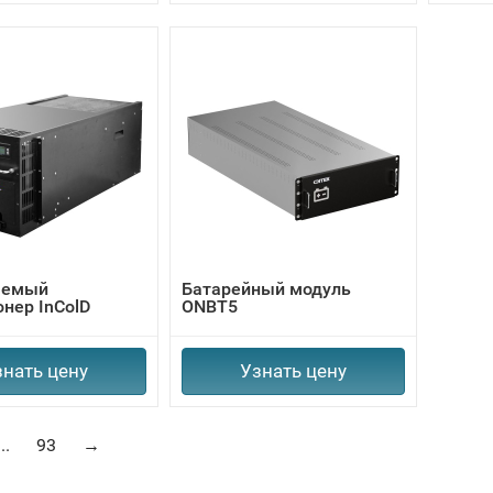
аемый
Батарейный модуль
нер InColD
ONBT5
знать цену
Узнать цену
...
93
→