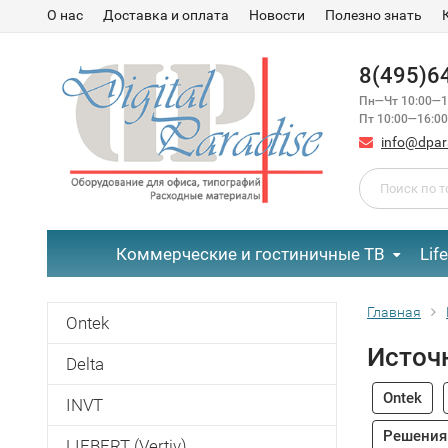
О нас
Доставка и оплата
Новости
Полезно знать
8(495)6
Пн—Чт 10:00—1
Пт 10:00—16:00
info@dpar
Коммерческие и гостиничные ТВ
Lif
Главная
Ontek
Источ
Delta
Ontek
INVT
Решения
LIEBERT (Vertiv)