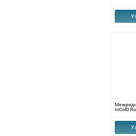
У
Межрядн
InColD R
У