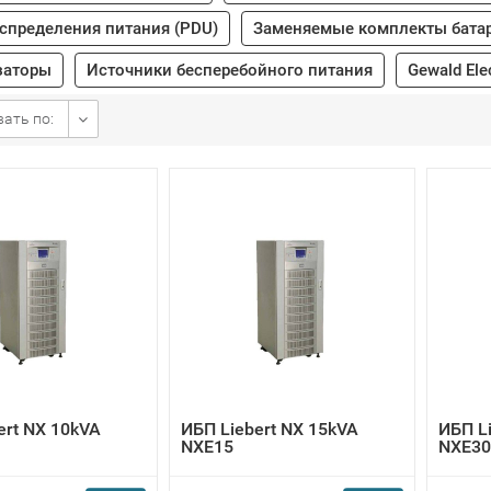
спределения питания (PDU)
Заменяемые комплекты бата
заторы
Источники бесперебойного питания
Gewald Elec
ать по:
ert NX 10kVA
ИБП Liebert NX 15kVA
ИБП L
NXE15
NXE30