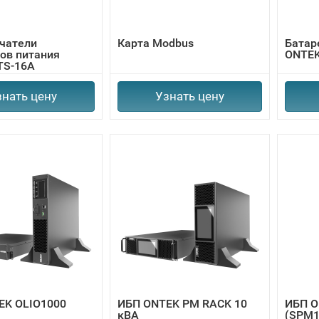
чатели
Карта Modbus
Батар
ов питания
ONTEK
TS-16A
знать цену
Узнать цену
EK OLIO1000
ИБП ONTEK PM RACK 10
ИБП O
кВА
(SPM1