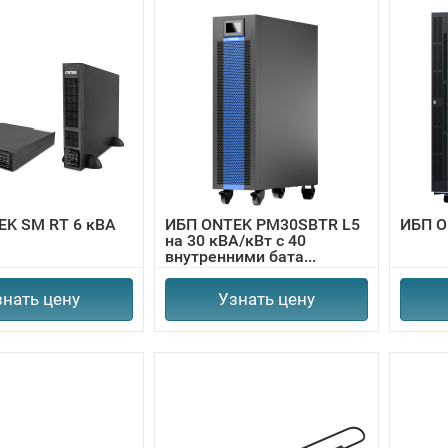
EK SM RT 6 кВА
ИБП ONTEK PM30SBTR L5
ИБП O
на 30 кВА/кВт с 40
внутренними бата...
знать цену
Узнать цену