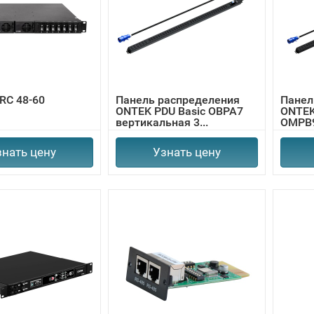
RC 48-60
Панель распределения
Панел
ONTEK PDU Basic OBPA7
ONTEK
вертикальная 3...
ОМРВ9
знать цену
Узнать цену