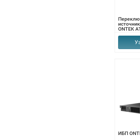
Переклю
источник
ONTEK A
У
ИБП ONT