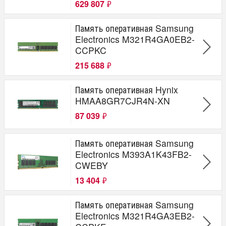
629 807
₽
Память оперативная Samsung
Electronics M321R4GA0EB2-
CCPKC
215 688
₽
Память оперативная Hynix
HMAA8GR7CJR4N-XN
87 039
₽
Память оперативная Samsung
Electronics M393A1K43FB2-
CWEBY
13 404
₽
Память оперативная Samsung
Electronics M321R4GA3EB2-