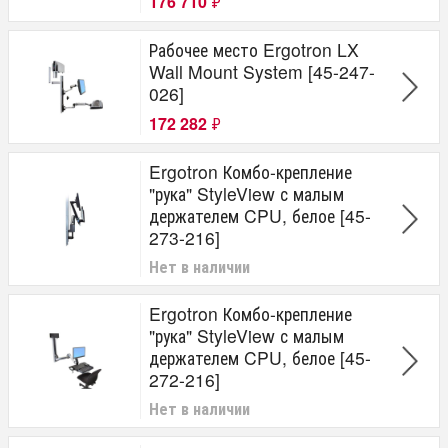
176 710
₽
Рабочее место Ergotron LX
Wall Mount System [45-247-
026]
172 282
₽
Ergotron Комбо-крепление
"рука" StyleView с малым
держателем CPU, белое [45-
273-216]
Нет в наличии
Ergotron Комбо-крепление
"рука" StyleView с малым
держателем CPU, белое [45-
272-216]
Нет в наличии