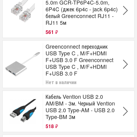
5.0m GCR-TP6P4C-5.0m,
6P4C (джек 6p4c - jack 6p4c)
белый Greenconnect RJ11 -
RJ11 5м
561
₽
Greenconnect переходник
USB Type C , M/F+HDMI
F+USB 3.0 F Greenconnect
USB Type C , M/F+HDMI
F+USB 3.0 F
Нет в наличии
Кабель Vention USB 2.0
AM/BM - 3м. Черный Vention
USB 2.0 Type-AM - USB 2.0
Type-BM 3м
518
₽