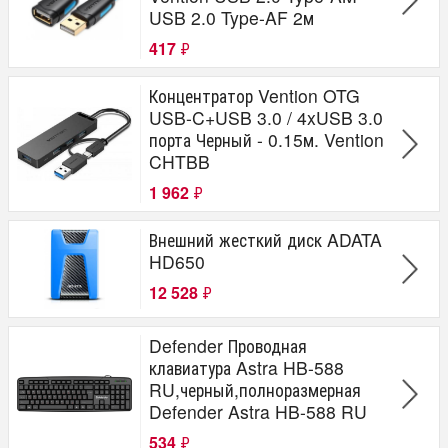
USB 2.0 Type-AF 2м
417
₽
Концентратор Vention OTG
USB-C+USB 3.0 / 4xUSB 3.0
порта Черный - 0.15м. Vention
CHTBB
1 962
₽
Внешний жесткий диск ADATA
HD650
12 528
₽
Defender Проводная
клавиатура Astra HB-588
RU,черный,полноразмерная
Defender Astra HB-588 RU
534
₽