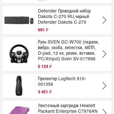
Defender Проводной набор
Dakota C-270 RU,черный
Defender Dakota C-270
691
₽
Руль SVEN GC-W700 (педали,
вибро, скоба, лепестки, АКПП,
D-pad, 12 кл, резин. вставки,
PC/Xinput) Sven SV-017996
5 134
₽
Презентер Logitech 910-
001356
3 451
₽
Ленточный картридж Hewlett
Packard Enterprise C7976AN