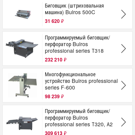
Биговщик (штриховальная
машина) Bulros 500C
31 620
₽
Программируемый биговщик/
перфоратор Bulros
professional series Т318
232 210
₽
Многофункциональное
устройство Bulros professional
series F-600
98 239
₽
Программируемый биговщик/
перфоратор Bulros
professional series Т320, А2
309 613
₽