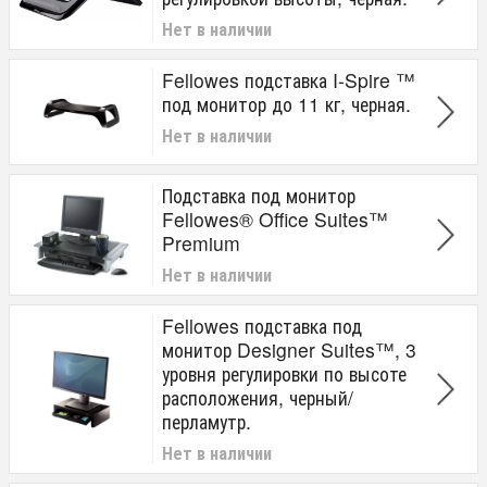
Нет в наличии
Fellowes подставка I-Spire ™
под монитор до 11 кг, черная.
Нет в наличии
Подставка под монитор
Fellowes® Office Suites™
Premium
Нет в наличии
Fellowes подставка под
монитор Designer Suites™, 3
уровня регулировки по высоте
расположения, черный/
перламутр.
Нет в наличии