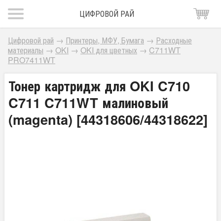
ЦИФРОВОЙ РАЙ
Цифровой рай
→
Принтеры, МФУ, Бумага
→
Расходные
материалы
→
OKI
→
OKI для цветных
→
C711WT
PRO7411WT
Тонер картридж для OKI C710
C711 C711WT малиновый
(magenta) [44318606/44318622]