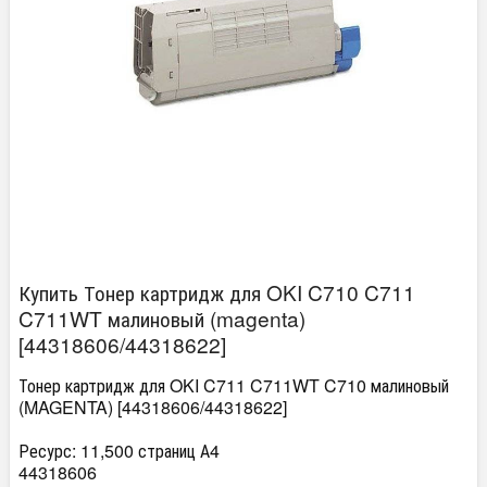
Купить Тонер картридж для OKI C710 C711
C711WT малиновый (magenta)
[44318606/44318622]
Тонер картридж для OKI C711 C711WT C710 малиновый
(MAGENTA) [44318606/44318622]
Ресурс: 11,500 страниц А4
44318606