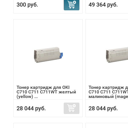
300 руб.
49 364 руб.
Тонер картридж для OKI
Тонер картридж д
C710 C711 C711WT желтый
C710 C711 C711W
(yellow) ...
малиновый (magen
28 044 руб.
28 044 руб.