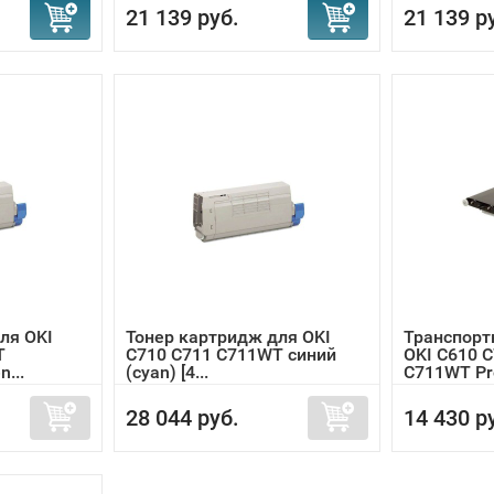
21 139 руб.
21 139 р
ля OKI
Тонер картридж для OKI
Транспорт
T
C710 C711 C711WT синий
OKI C610 
...
(cyan) [4...
C711WT Pro
28 044 руб.
14 430 р