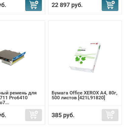
уб.
22 897 руб.
ный ремень для
Бумага Office XEROX A4, 80г,
C711 Pro6410
500 листов [421L91820]
7...
уб.
385 руб.