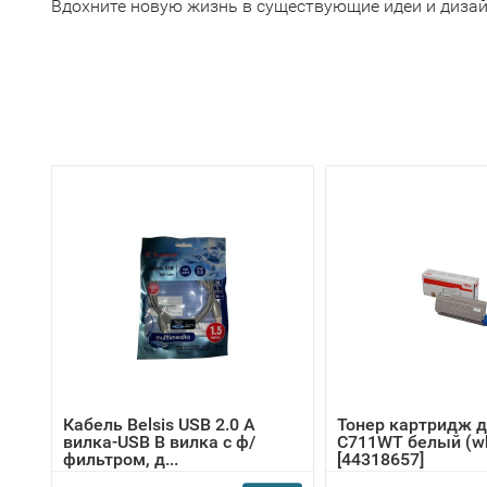
Вдохните новую жизнь в существующие идеи и диза
Кабель Belsis USB 2.0 A
Тонер картридж д
вилка-USB B вилка c ф/
C711WT белый (wh
фильтром, д...
[44318657]