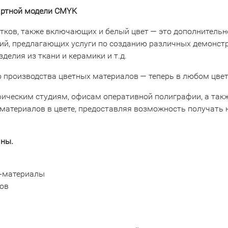
дартной модели CMYK
тков, также включающих и белый цвет — это дополнительн
ий, предлагающих услуги по созданию различных демонст
елия из ткани и керамики и т.д.
 производства цветных материалов — теперь в любом цвет
фическим студиям, офисам оперативной полиграфии, а та
материалов в цвете, предоставляя возможность получать н
ны.
S-материалы
тов