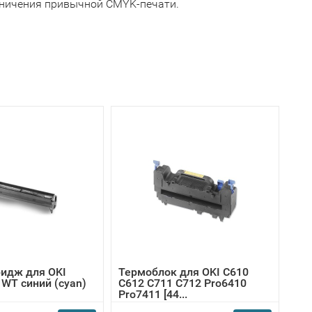
аничения привычной CMYK-печати.
идж для OKI
Термоблок для OKI C610
1WT синий (cyan)
C612 C711 C712 Pro6410
Pro7411 [44...