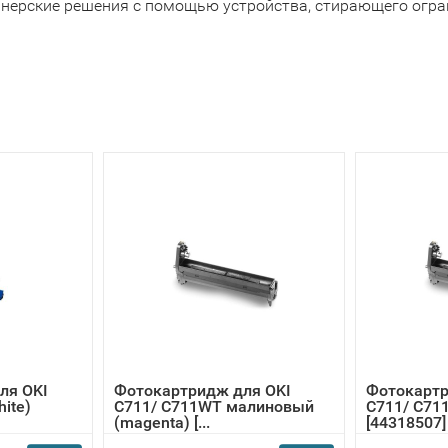
йнерские решения с помощью устройства, стирающего огр
ля OKI
Фотокартридж для OKI
Фотокартр
ite)
С711/ С711WT малиновый
C711/ C71
(magenta) [...
[44318507]