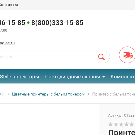
Контакты
46-15-85
8(800)333-15-85
7:00
adise.ru
eStyle проекторы
Светодиодные экраны
Комплект
OKI
Цветные принтеры с белым тонером
Принтер с белым тон
Артикул:
01329
Принте