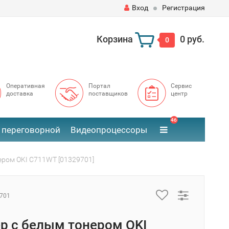
Вход
Регистрация
Корзина
0 руб.
0
Оперативная
Портал
Сервис
доставка
поставщиков
центр
46
 переговорной
Видеопроцессоры
ером OKI C711WT [01329701]
701
р с белым тонером OKI