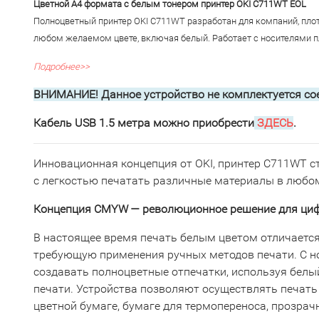
Цветной А4 формата с белым тонером принтер OKI C711WT EOL
Полноцветный принтер OKI C711WT разработан для компаний, плот
любом желаемом цвете, включая белый. Работает с носителями пло
Подробнее>>
ВНИМАНИЕ!
Данное устройство не комплектуется со
Кабель USB 1.5 метра можно приобрести
ЗДЕСЬ
.
Инновационная концепция от OKI, принтер C711WT с
с легкостью печатать различные материалы в любом
Концепция CMYW — революционное решение для ци
В настоящее время печать белым цветом отличается 
требующую применения ручных методов печати. С н
создавать полноцветные отпечатки, используя белы
печати. Устройства позволяют осуществлять печать 
цветной бумаге, бумаге для термопереноса, прозрач