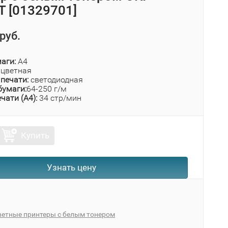
 [01329701]
руб.
аги:
А4
цветная
печати:
светодиодная
бумаги:
64-250 г/м
чати (А4):
34 стр/мин
Купить
Узнать цену
ветные принтеры с белым тонером