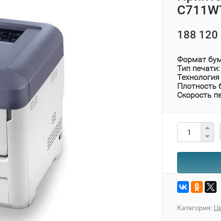
C711WT
188 120 
Формат бум
Тип печати:
Технология 
Плотность 
Скорость пе
Категория:
Ц