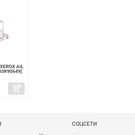
 XEROX A4,
003R90649]
Ы
СОЦСЕТИ