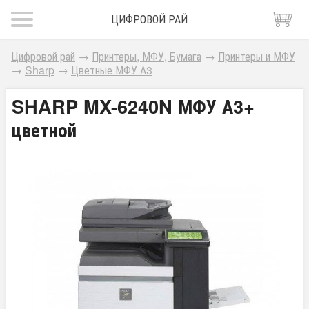
ЦИФРОВОЙ РАЙ
Цифровой рай
→
Принтеры, МФУ, Бумага
→
Принтеры и МФУ
→
Sharp
→
Цветные МФУ А3
SHARP MX-6240N МФУ А3+
цветной