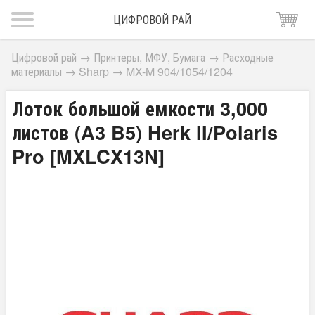
ЦИФРОВОЙ РАЙ
Цифровой рай
→
Принтеры, МФУ, Бумага
→
Расходные
материалы
→
Sharp
→
MX-M 904/1054/1204
Лоток большой емкости 3,000
листов (A3 B5) Herk II/Polaris
Pro [MXLCX13N]