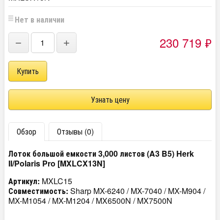
Нет в наличии
230 719
₽
−
+
Узнать цену
Обзор
Отзывы (0)
Лоток большой емкости 3,000 листов (A3 B5) Herk
II/Polaris Pro [MXLCX13N]
Артикул:
MXLC15
Совместимость:
Sharp MX-6240 / MX-7040 / MX-M904 /
MX-M1054 / MX-M1204 / MX6500N / MX7500N