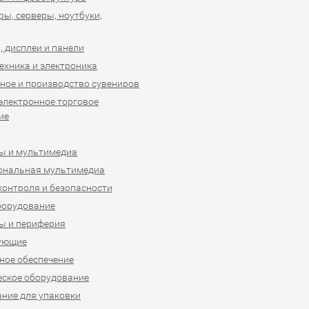
ы, серверы, ноутбуки,
 дисплеи и панели
ехника и электроника
ное и производство сувениров
 электронное торговое
ие
ы и мультимедиа
ональная мультимедиа
контроля и безопасности
борудование
ы и периферия
ующие
ое обеспечение
ское оборудование
ние для упаковки