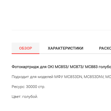
ОБЗОР
ХАРАКТЕРИСТИКИ
РАСХ
Фотокартридж для OKI MC853/
MC873/ MC883
голубо
Подходит для моделей МФУ MC853DN, MC853DNV, M
Ресурс: 30000 стр.
Цвет: голубой.