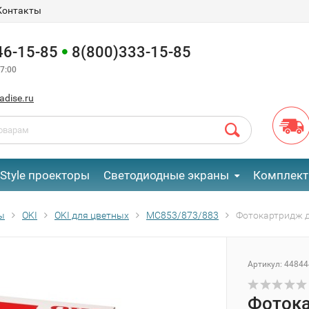
Контакты
46-15-85
8(800)333-15-85
7:00
adise.ru
eStyle проекторы
Светодиодные экраны
Комплект
ы
OKI
OKI для цветных
MC853/873/883
Фотокартридж д
Артикул:
44844
Фотока