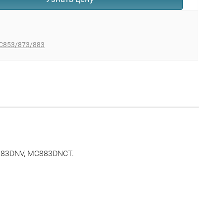
C853/873/883
883DNV, MC883DNCT.