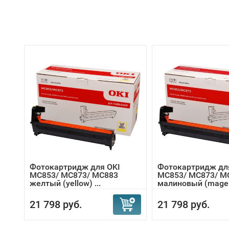
Фотокартридж для OKI
Фотокартридж дл
MC853/ MC873/ MC883
MC853/ MC873/ M
желтый (yellow) ...
малиновый (magen
21 798 руб.
21 798 руб.