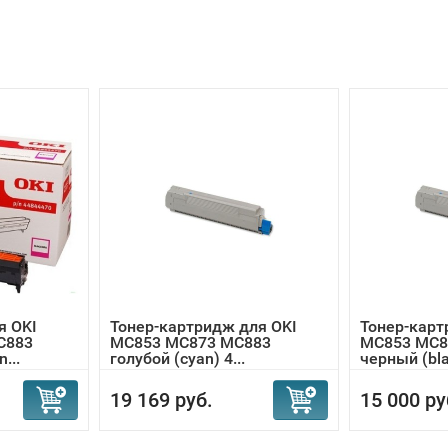
я OKI
Тонер-картридж для OKI
Тонер-карт
C883
MC853 MC873 MC883
MC853 MC8
...
голубой (cyan) 4...
черный (blac
19 169 руб.
15 000 ру