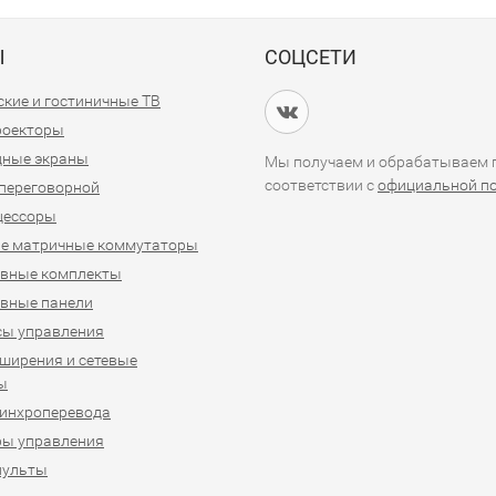
Ы
СОЦСЕТИ
кие и гостиничные ТВ
проекторы
дные экраны
Мы получаем и обрабатываем п
соответствии с
официальной п
переговорной
цессоры
е матричные коммутаторы
ивные комплекты
вные панели
сы управления
ширения и сетевые
ы
синхроперевода
ры управления
пульты