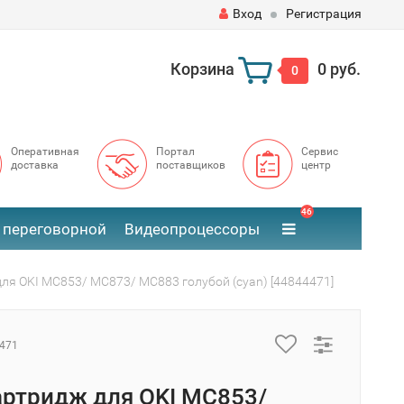
Вход
Регистрация
Корзина
0 руб.
0
Оперативная
Портал
Сервис
доставка
поставщиков
центр
46
 переговорной
Видеопроцессоры
ля OKI MC853/ MC873/ MC883 голубой (cyan) [44844471]
471
ртридж для OKI MC853/