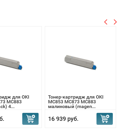
ридж для OKI
Тонер-картридж для OKI
Фото
73 MC883
MC853 MC873 MC883
MC8
k) 4...
малиновый (magen...
черны
б.
16 939 руб.
25 