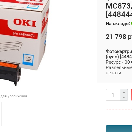
MC873/
[44844
На складе:
21 798 р
Фотокартри
(cyan) [448
Ресурс - 30
Раздельные
печати
 для увеличения