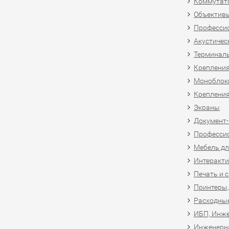
Коммутат
Объективы
Професси
Акустичес
Терминал
Крепления
Моноблоки
Крепления
Экраны
Документ
Професси
Мебель дл
Интеракти
Печать и 
Принтеры,
Расходны
ИБП, Инже
Инженерн