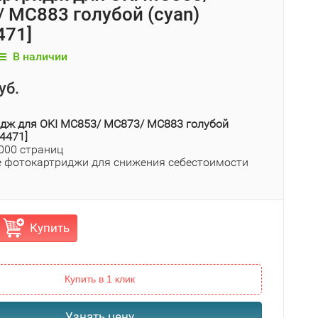
 MC883 голубой (cyan)
471]
В наличии
уб.
дж для OKI MC853/ MC873/ MC883 голубой
44471]
 000 страниц
 фотокартриджи для снижения себестоимости
Купить
Купить в 1 клик
Узнать цену