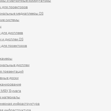
оры и матричные коммутаторы
 для проекторов
ональные медиаплееры DS
кие системы
ы
 для дисплеев
 и дисплеи DS
 для проекторов
-камеры
ональные дисплеи
я презентаций
вные доски
сканирование
 МФУ, Бумага
е материалы
нерная инфраструктура
ая инфраструктура