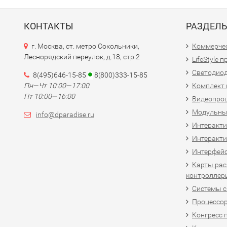
КОНТАКТЫ
РАЗДЕЛ
г. Москва, ст. метро Сокольники,
Коммерчес
Леснорядский переулок, д.18, стр.2
LifeStyle 
Светодио
8(495)646-15-85
8(800)333-15-85
Пн—Чт 10:00—17:00
Комплект 
Пт 10:00—16:00
Видеопро
Модульны
info@dparadise.ru
Интеракт
Интеракти
Интерфей
Карты рас
контроллер
Системы 
Процессо
Конгресс 