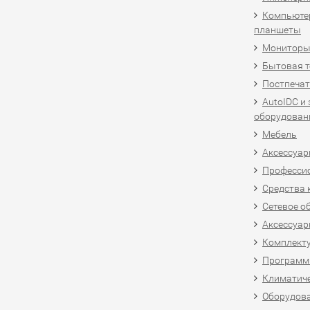
Компьютер
планшеты
Мониторы,
Бытовая т
Постпечат
AutoIDC и
оборудован
Мебель
Аксессуар
Професси
Средства 
Сетевое о
Аксессуар
Комплект
Программн
Климатиче
Оборудова