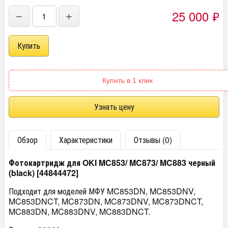
25 000
₽
−
+
Купить в 1 клик
Узнать цену
Обзор
Характеристики
Отзывы (0)
Фотокартридж для OKI MC853/
MC873/ MC883
черный
(black) [44844472]
Подходит для моделей МФУ MC853DN, MC853DNV,
MC853DNCT, MC873DN, MC873DNV, MC873DNCT,
MC883DN, MC883DNV, MC883DNCT.