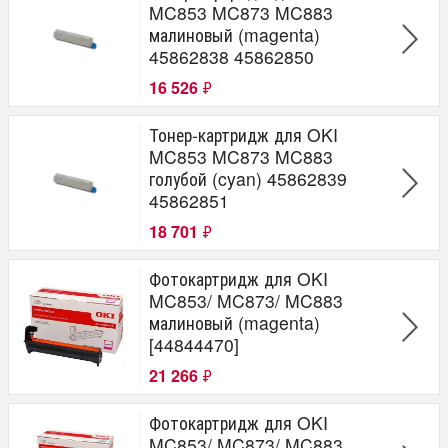
MC853 MC873 MC883
малиновый (magenta)
45862838 45862850
16 526
₽
Тонер-картридж для OKI
MC853 MC873 MC883
голубой (cyan) 45862839
45862851
18 701
₽
Фотокартридж для OKI
MC853/ MC873/ MC883
малиновый (magenta)
[44844470]
21 266
₽
Фотокартридж для OKI
MC853/ MC873/ MC883