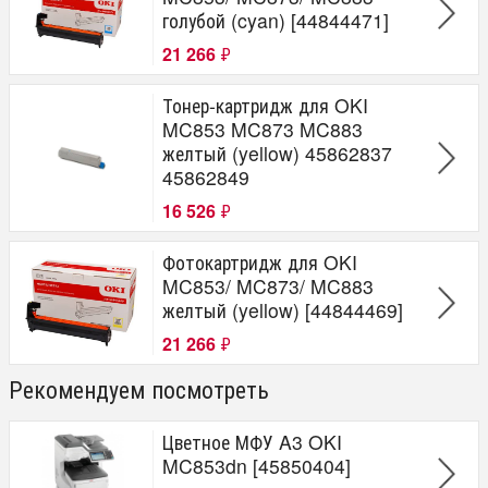
голубой (cyan) [44844471]
21 266
₽
Тонер-картридж для OKI
MC853 MC873 MC883
желтый (yellow) 45862837
45862849
16 526
₽
Фотокартридж для OKI
MC853/ MC873/ MC883
желтый (yellow) [44844469]
21 266
₽
Рекомендуем посмотреть
Цветное МФУ A3 OKI
MC853dn [45850404]