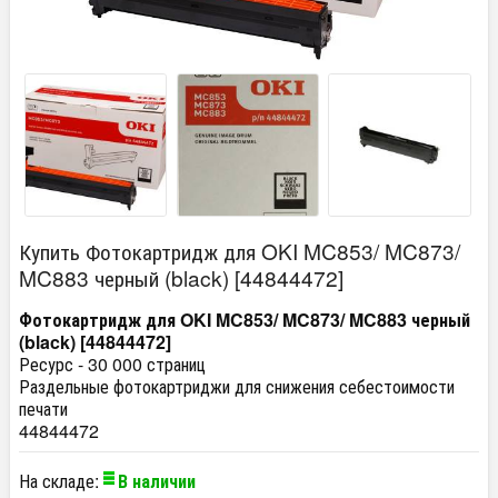
Купить Фотокартридж для OKI MC853/ MC873/
MC883 черный (black) [44844472]
Фотокартридж для OKI MC853/ MC873/ MC883 черный
(black) [44844472]
Ресурс - 30 000 страниц
Раздельные фотокартриджи для снижения себестоимости
печати
44844472
На складе:
В наличии