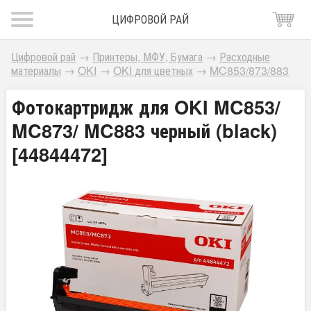
ЦИФРОВОЙ РАЙ
Цифровой рай
→
Принтеры, МФУ, Бумага
→
Расходные
материалы
→
OKI
→
OKI для цветных
→
MC853/873/883
Фотокартридж для OKI MC853/
MC873/ MC883 черный (black)
[44844472]