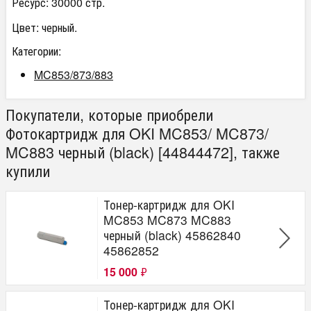
Ресурс: 30000 стр.
Цвет: черный.
Категории:
MC853/873/883
Покупатели, которые приобрели
Фотокартридж для OKI MC853/ MC873/
MC883 черный (black) [44844472], также
купили
Тонер-картридж для OKI
MC853 MC873 MC883
черный (black) 45862840
45862852
15 000
₽
Тонер-картридж для OKI