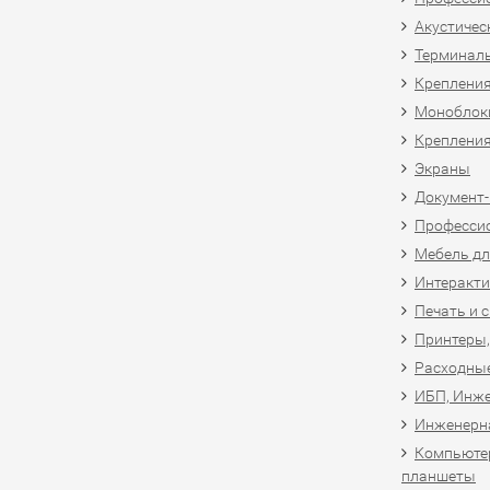
Акустичес
Терминал
Крепления
Моноблоки
Крепления
Экраны
Документ
Професси
Мебель дл
Интеракти
Печать и 
Принтеры,
Расходны
ИБП, Инже
Инженерн
Компьютер
планшеты