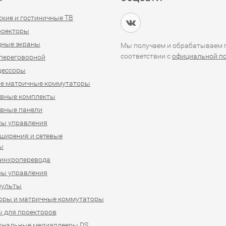
кие и гостиничные ТВ
проекторы
дные экраны
Мы получаем и обрабатываем п
соответствии с
официальной п
переговорной
цессоры
е матричные коммутаторы
ивные комплекты
вные панели
сы управления
ширения и сетевые
ы
синхроперевода
ры управления
пульты
оры и матричные коммутаторы
 для проекторов
ональные медиаплееры DS