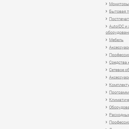
Мониторы,
Бытовая т
Постпечат
AutoIDC и
оборудован
Мебель
Аксессуар
Професси
Средства 
Сетевое о
Аксессуар
Комплект
Программн
Климатиче
Оборудова
Расходны
Професси