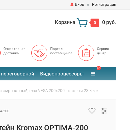
Вход
Регистрация
Корзина
0 руб.
0
Оперативная
Портал
Сервис
доставка
поставщиков
центр
46
 переговорной
Видеопроцессоры
иксированный, max VESA 200x200, от стены 23.5 мм
A-200
ейн Kromax OPTIMA-200