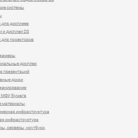
кие системы
ы
 для дисплеев
 и дисплеи DS
 для проекторов
-камеры
ональные дисплеи
я презентаций
вные доски
сканирование
 МФУ, Бумага
е материалы
нерная инфраструктура
ая инфраструктура
ы, серверы, ноутбуки,