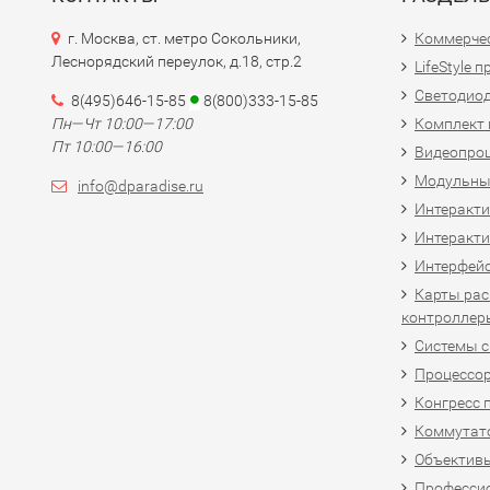
г. Москва, ст. метро Сокольники,
Коммерчес
Леснорядский переулок, д.18, стр.2
LifeStyle 
Светодио
8(495)646-15-85
8(800)333-15-85
Пн—Чт 10:00—17:00
Комплект 
Пт 10:00—16:00
Видеопро
Модульны
info@dparadise.ru
Интеракт
Интеракти
Интерфей
Карты рас
контроллер
Системы 
Процессо
Конгресс 
Коммутат
Объективы
Професси