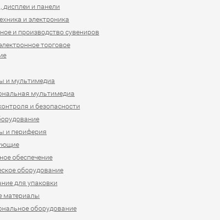
 дисплеи и панели
ехника и электроника
ное и производство сувениров
 электронное торговое
ие
ы и мультимедиа
ональная мультимедиа
контроля и безопасности
борудование
ы и периферия
ующие
ое обеспечение
ское оборудование
ние для упаковки
е материалы
ональное оборудование