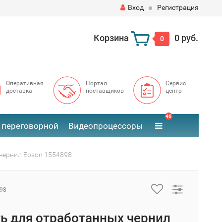
Вход
Регистрация
Корзина
0 руб.
0
Оперативная
Портал
Сервис
доставка
поставщиков
центр
46
 переговорной
Видеопроцессоры
чернил Epson 1554898
98
ь для отработанных чернил