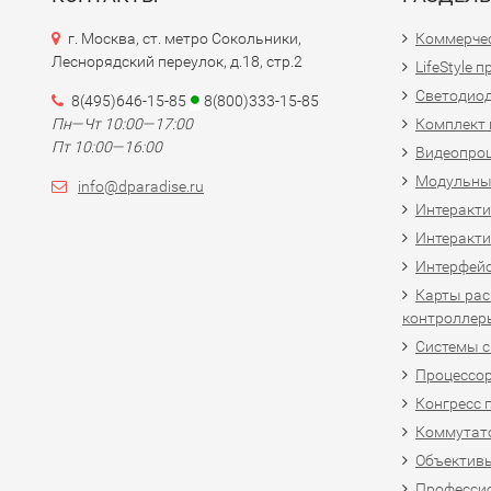
г. Москва, ст. метро Сокольники,
Коммерчес
Леснорядский переулок, д.18, стр.2
LifeStyle 
Светодио
8(495)646-15-85
8(800)333-15-85
Пн—Чт 10:00—17:00
Комплект 
Пт 10:00—16:00
Видеопро
Модульны
info@dparadise.ru
Интеракт
Интеракти
Интерфей
Карты рас
контроллер
Системы 
Процессо
Конгресс 
Коммутат
Объективы
Професси