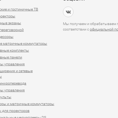
кие и гостиничные ТВ
проекторы
дные экраны
Мы получаем и обрабатываем п
соответствии с
официальной п
переговорной
цессоры
е матричные коммутаторы
ивные комплекты
вные панели
сы управления
ширения и сетевые
ы
синхроперевода
ры управления
пульты
оры и матричные коммутаторы
 для проекторов
ональные медиаплееры DS