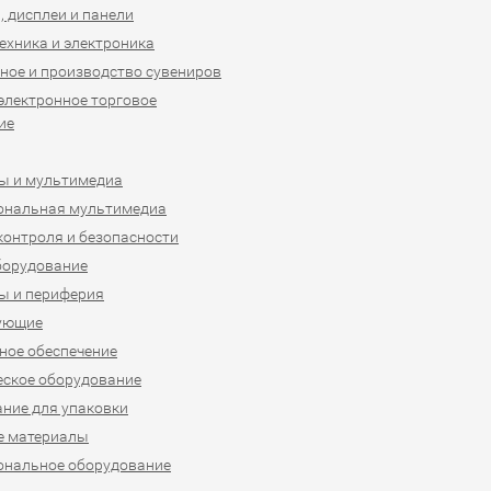
 дисплеи и панели
ехника и электроника
ное и производство сувениров
 электронное торговое
ие
ы и мультимедиа
ональная мультимедиа
контроля и безопасности
борудование
ы и периферия
ующие
ое обеспечение
ское оборудование
ние для упаковки
е материалы
ональное оборудование