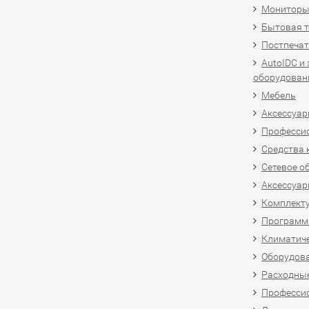
Мониторы,
Бытовая т
Постпечат
AutoIDC и
оборудован
Мебель
Аксессуар
Професси
Средства 
Сетевое о
Аксессуар
Комплект
Программн
Климатиче
Оборудова
Расходны
Професси