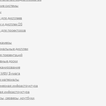
кие системы
ы
 для дисплеев
 и дисплеи DS
 для проекторов
-камеры
ональные дисплеи
я презентаций
вные доски
сканирование
 МФУ, Бумага
е материалы
нерная инфраструктура
ая инфраструктура
ы, серверы, ноутбуки,