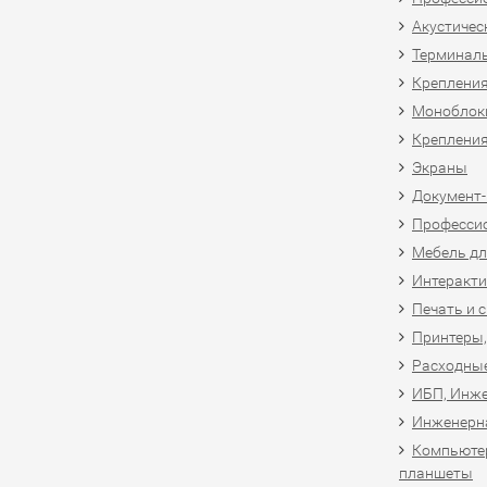
Акустичес
Терминал
Крепления
Моноблоки
Крепления
Экраны
Документ
Професси
Мебель дл
Интеракти
Печать и 
Принтеры,
Расходны
ИБП, Инже
Инженерн
Компьютер
планшеты