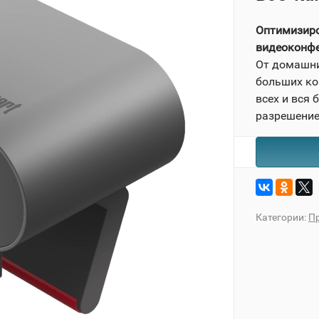
Оптимизиро
видеоконф
От домашни
больших ко
всех и вся
разрешени
Категории:
П