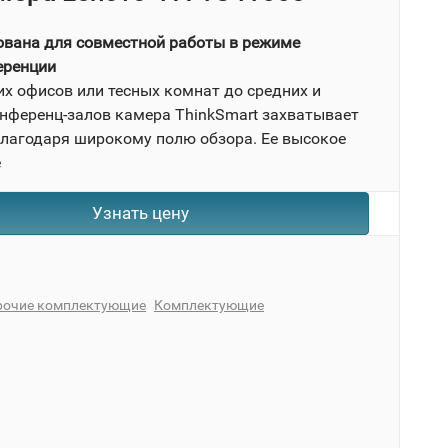
вана для совместной работы в режиме
еренции
х офисов или тесных комнат до средних и
нференц-залов камера ThinkSmart захватывает
 благодаря широкому полю обзора. Ее высокое
е
Узнать цену
рочие комплектующие
Комплектующие