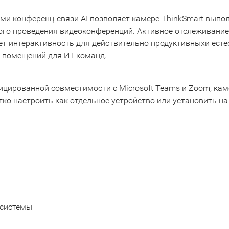
ми конференц-связи AI позволяет камере ThinkSmart вып
ного проведения видеоконференций. Активное отслеживани
ет интерактивность для действительно продуктивныхи есте
и помещений для ИТ-команд.
ицированной совместимости с Microsoft Teams и Zoom, кам
ко настроить как отдельное устройство или установить на 
 системы