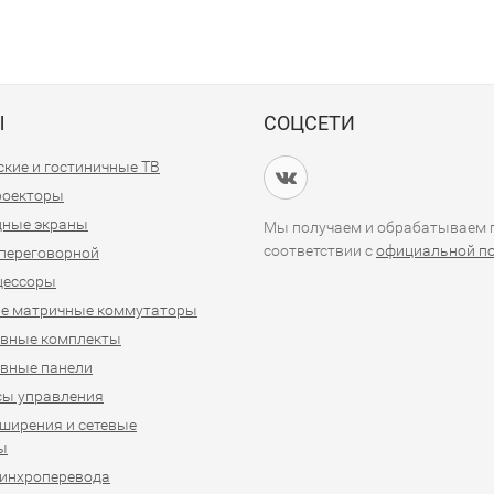
Ы
СОЦСЕТИ
кие и гостиничные ТВ
проекторы
дные экраны
Мы получаем и обрабатываем п
соответствии с
официальной п
переговорной
цессоры
е матричные коммутаторы
ивные комплекты
вные панели
сы управления
ширения и сетевые
ы
синхроперевода