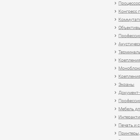
Процессо
Конгресс 
Коммутат
Объективы
Професси
Акустичес
Терминал
Крепления
Моноблоки
Крепления
Экраны
Документ
Професси
Мебель дл
Интеракти
Печать и 
Принтеры,