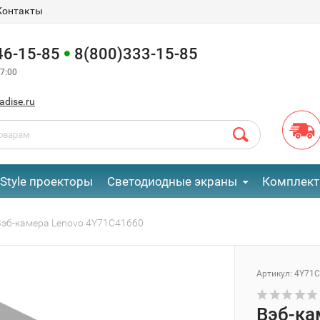
Контакты
46-15-85
8(800)333-15-85
7:00
adise.ru
eStyle проекторы
Светодиодные экраны
Комплект
Вэб-камера Lenovo 4Y71C41660
Артикул:
4Y71C
Вэб-ка