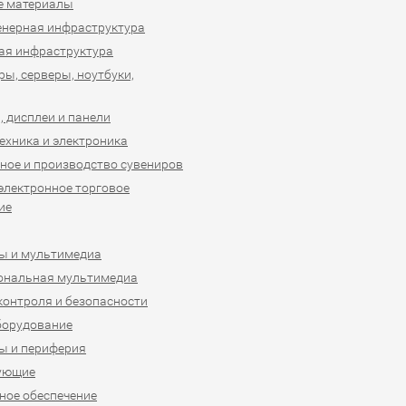
е материалы
нерная инфраструктура
ая инфраструктура
ы, серверы, ноутбуки,
 дисплеи и панели
ехника и электроника
ное и производство сувениров
 электронное торговое
ие
ы и мультимедиа
ональная мультимедиа
контроля и безопасности
борудование
ы и периферия
ующие
ое обеспечение