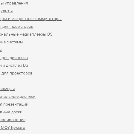
ры управления
пульты
оры и матричные коммутаторы
 для проекторов
ональные медиаплееры DS
кие системы
ы
 для дисплеев
 и дисплеи DS
 для проекторов
-камеры
ональные дисплеи
я презентаций
вные доски
сканирование
 МФУ, Бумага