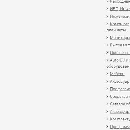
Расходны
ИБП, Инже
Инженерн
Компьютер
планшеты
Мониторы,
Бытовая т
Постпечат
AutoIDC и
оборудован
Мебель
Аксессуар
Професси
Средства 
Сетевое о
Аксессуар
Комплект
Программн