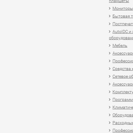
планшеты
Мониторы,
Бытовая т
Постпечат
AutoIDC и
оборудован
Мебель
Аксессуар
Професси
Средства 
Сетевое о
Аксессуар
Комплект
Программн
Климатиче
Оборудова
Расходны
Професси