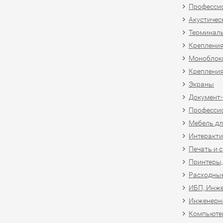
Професси
Акустичес
Терминал
Крепления
Моноблоки
Крепления
Экраны
Документ
Професси
Мебель дл
Интеракти
Печать и 
Принтеры,
Расходны
ИБП, Инже
Инженерн
Компьютер