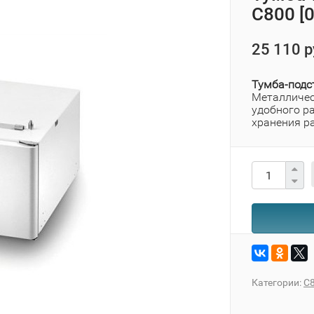
C800 [
25 110 р
Тумба-подст
Металличес
удобного р
хранения р
Категории:
C