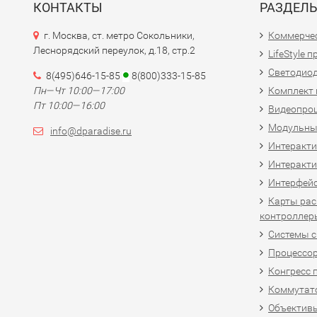
КОНТАКТЫ
РАЗДЕЛ
г. Москва, ст. метро Сокольники,
Коммерчес
Леснорядский переулок, д.18, стр.2
LifeStyle 
Светодио
8(495)646-15-85
8(800)333-15-85
Пн—Чт 10:00—17:00
Комплект 
Пт 10:00—16:00
Видеопро
Модульны
info@dparadise.ru
Интеракт
Интеракти
Интерфей
Карты рас
контроллер
Системы 
Процессо
Конгресс 
Коммутат
Объективы