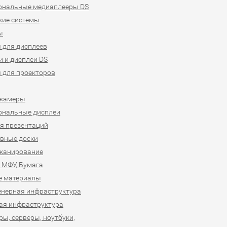
ональные медиаплееры DS
кие системы
ы
 для дисплеев
 и дисплеи DS
 для проекторов
-камеры
ональные дисплеи
я презентаций
вные доски
сканирование
 МФУ, Бумага
е материалы
нерная инфраструктура
ая инфраструктура
ы, серверы, ноутбуки,