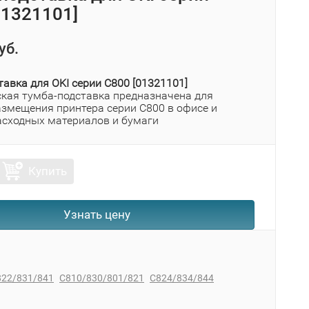
01321101]
уб.
авка для OKI серии C800 [01321101]
кая тумба-подставка предназначена для
азмещения принтера серии C800 в офисе и
асходных материалов и бумаги
Купить
Узнать цену
822/831/841
C810/830/801/821
C824/834/844