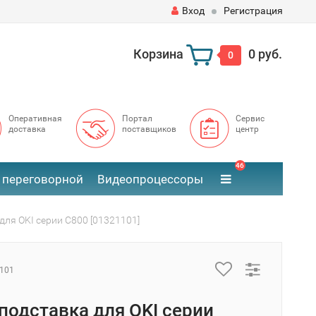
Вход
Регистрация
Корзина
0 руб.
0
Оперативная
Портал
Сервис
доставка
поставщиков
центр
46
 переговорной
Видеопроцессоры
для OKI серии C800 [01321101]
101
подставка для OKI серии