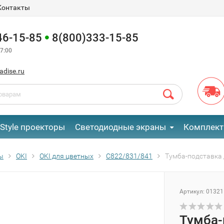
Контакты
46-15-85
8(800)333-15-85
7:00
adise.ru
eStyle проекторы
Светодиодные экраны
Комплект
ы
OKI
OKI для цветных
C822/831/841
Тумба-подставка 
Артикул:
01321
Тумба-