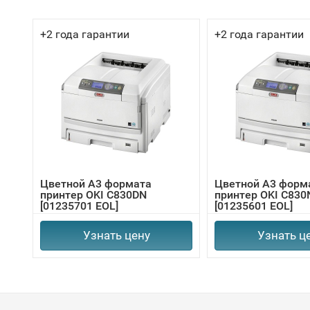
+2 года гарантии
+2 года гарантии
Цветной А3 формата
Цветной А3 форм
принтер OKI C830DN
принтер OKI C830
[01235701 EOL]
[01235601 EOL]
Узнать цену
Узнать ц