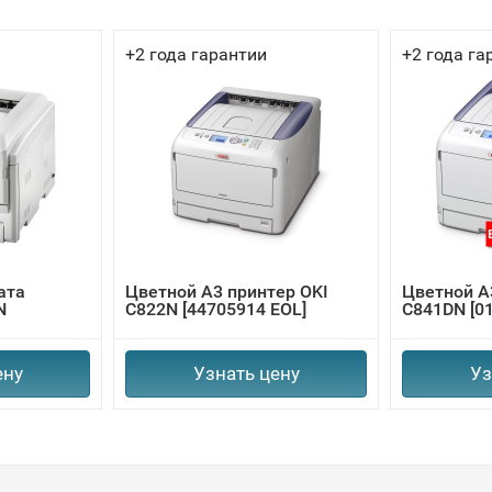
+2 года гарантии
+2 года га
ата
Цветной А3 принтер OKI
Цветной А
N
C822N [44705914 EOL]
C841DN [0
ену
Узнать цену
Уз