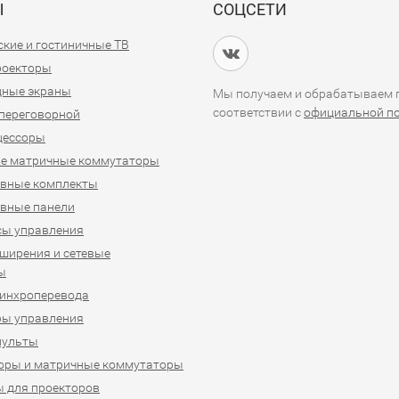
Ы
СОЦСЕТИ
кие и гостиничные ТВ
проекторы
дные экраны
Мы получаем и обрабатываем п
соответствии с
официальной п
переговорной
цессоры
е матричные коммутаторы
ивные комплекты
вные панели
сы управления
ширения и сетевые
ы
синхроперевода
ры управления
пульты
оры и матричные коммутаторы
 для проекторов