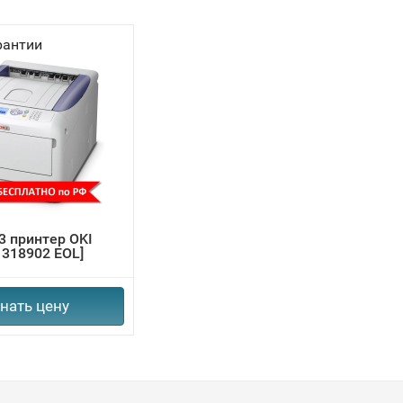
рантии
3 принтер OKI
1318902 EOL]
нать цену