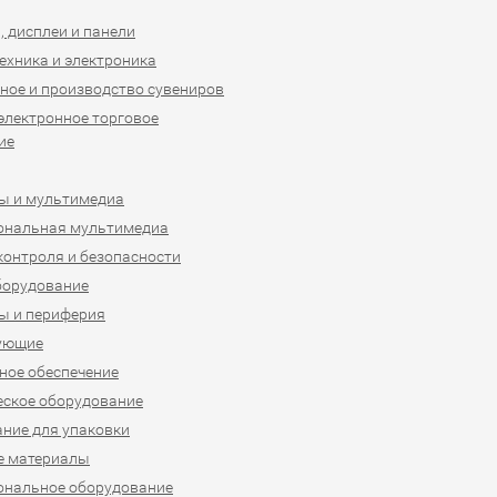
 дисплеи и панели
ехника и электроника
ное и производство сувениров
 электронное торговое
ие
ы и мультимедиа
ональная мультимедиа
контроля и безопасности
борудование
ы и периферия
ующие
ое обеспечение
ское оборудование
ние для упаковки
е материалы
ональное оборудование