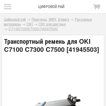
ЦИФРОВОЙ РАЙ
Цифровой рай
→
Принтеры, МФУ, Бумага
→
Расходные
материалы
→
OKI
→
OKI для цветных
→
C7100/7200/7300/7400/7500
Транспортный ремень для OKI
C7100 C7300 C7500 [41945503]