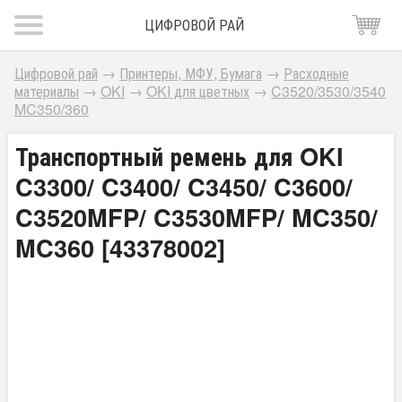
ЦИФРОВОЙ РАЙ
Цифровой рай
→
Принтеры, МФУ, Бумага
→
Расходные
материалы
→
OKI
→
OKI для цветных
→
C3520/3530/3540
MC350/360
Транспортный ремень для OKI
C3300/ C3400/ C3450/ C3600/
C3520MFP/ C3530MFP/ MC350/
MC360 [43378002]