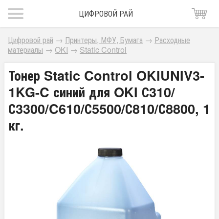
ЦИФРОВОЙ РАЙ
Цифровой рай
→
Принтеры, МФУ, Бумага
→
Расходные
материалы
→
OKI
→
Static Control
Тонер Static Control OKIUNIV3-
1KG-C синий для OKI С310/
С3300/C610/С5500/С810/С8800, 1
кг.