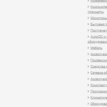
Инженерн
Компьютер
планшеты
Мониторы,
Бытовая т
Постпечат
AutoIDC и
оборудован
Мебель
Аксессуар
Професси
Средства 
Сетевое о
Аксессуар
Комплект
Программн
Климатиче
Оборудова