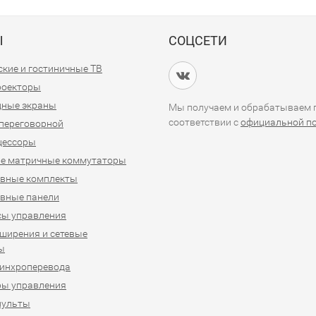
Ы
СОЦСЕТИ
кие и гостиничные ТВ
проекторы
дные экраны
Мы получаем и обрабатываем п
соответствии с
официальной п
переговорной
цессоры
е матричные коммутаторы
ивные комплекты
вные панели
сы управления
ширения и сетевые
ы
синхроперевода
ры управления
пульты