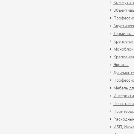
Коммутат
Объективы
Професси
Акустичес
Терминал
Крепления
Моноблоки
Крепления
Экраны
Документ
Професси
Мебель дл
Интеракти
Печать и 
Принтеры,
Расходны
ИБП, Инже