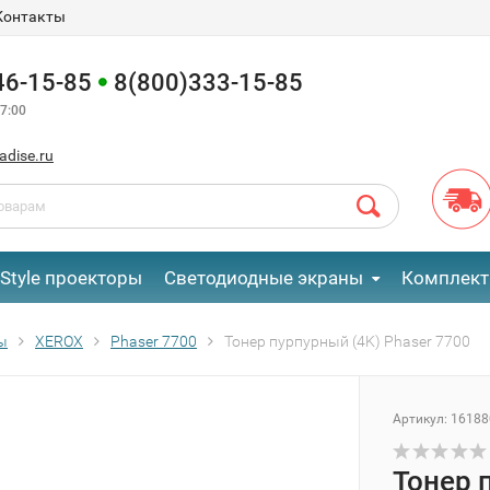
Контакты
46-15-85
8(800)333-15-85
7:00
adise.ru
eStyle проекторы
Светодиодные экраны
Комплект
ы
XEROX
Phaser 7700
Тонер пурпурный (4K) Phaser 7700
Артикул:
16188
Тонер 