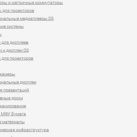
оры и матричные коммутаторы
 для проекторов
ональные медиаплееры DS
кие системы
ы
 для дисплеев
 и дисплеи DS
 для проекторов
-камеры
ональные дисплеи
я презентаций
вные доски
сканирование
 МФУ, Бумага
е материалы
нерная инфраструктура