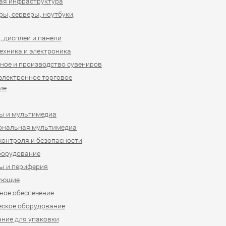
ая инфраструктура
ы, серверы, ноутбуки,
 дисплеи и панели
ехника и электроника
ное и производство сувениров
 электронное торговое
ие
ы и мультимедиа
ональная мультимедиа
контроля и безопасности
борудование
ы и периферия
ующие
ое обеспечение
ское оборудование
ние для упаковки