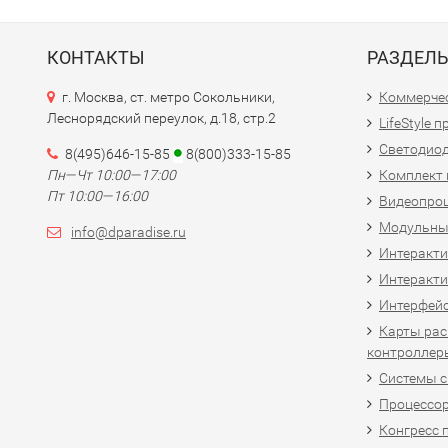
КОНТАКТЫ
РАЗДЕЛ
г. Москва, ст. метро Сокольники,
Коммерчес
Леснорядский переулок, д.18, стр.2
LifeStyle 
Светодио
8(495)646-15-85
8(800)333-15-85
Пн—Чт 10:00—17:00
Комплект 
Пт 10:00—16:00
Видеопро
Модульны
info@dparadise.ru
Интеракт
Интеракти
Интерфей
Карты рас
контроллер
Системы 
Процессо
Конгресс 