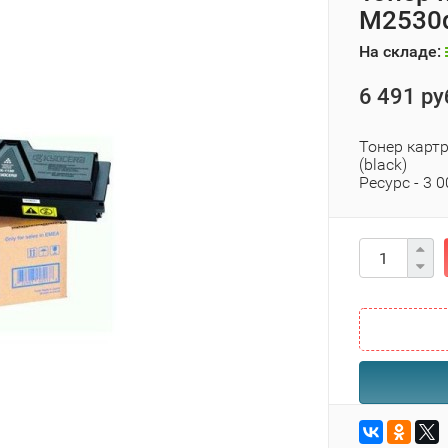
M2530d
На складе:
6 491 ру
Тонер карт
(black)
Ресурс - 3 0