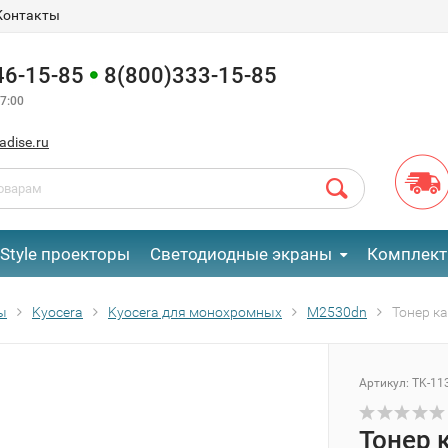
Контакты
46-15-85
8(800)333-15-85
7:00
adise.ru
eStyle проекторы
Светодиодные экраны
Комплект
ы
Kyocera
Kyocera для монохромных
M2530dn
Тонер к
Артикул:
TK-11
Тонер 