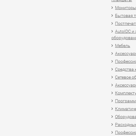
Мониторы,
Бытовая т
Постпечат
AutoIDC и
оборудован
Мебель
Аксессуар
Професси
Средства 
Сетевое о
Аксессуар
Комплект
Программн
Климатиче
Оборудова
Расходны
Професси