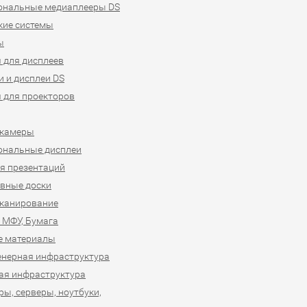
ональные медиаплееры DS
кие системы
ы
 для дисплеев
 и дисплеи DS
 для проекторов
-камеры
ональные дисплеи
я презентаций
вные доски
сканирование
 МФУ, Бумага
е материалы
нерная инфраструктура
ая инфраструктура
ы, серверы, ноутбуки,