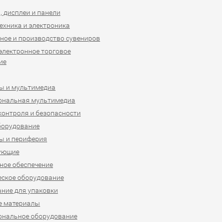
 дисплеи и панели
ехника и электроника
ное и производство сувениров
 электронное торговое
ие
ы и мультимедиа
ональная мультимедиа
контроля и безопасности
борудование
ы и периферия
ующие
ое обеспечение
ское оборудование
ние для упаковки
е материалы
ональное оборудование