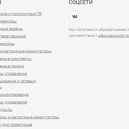
Ы
СОЦСЕТИ
кие и гостиничные ТВ
проекторы
дные экраны
Мы получаем и обрабатываем п
соответствии с
официальной п
переговорной
цессоры
е матричные коммутаторы
ивные комплекты
вные панели
сы управления
ширения и сетевые
ы
синхроперевода
ры управления
пульты
оры и матричные коммутаторы
 для проекторов