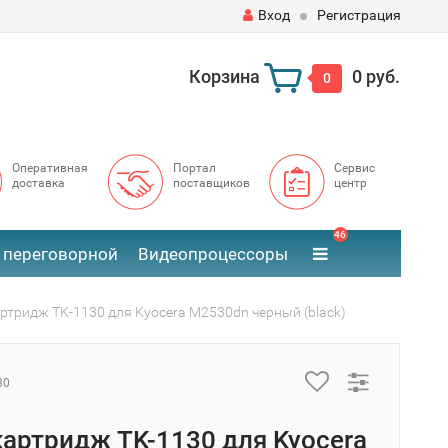
Вход
Регистрация
Корзина
0 руб.
0
Оперативная
Портал
Сервис
доставка
поставщиков
центр
46
 переговорной
Видеопроцессоры
артридж TK-1130 для Kyocera M2530dn черный (black)
30
картридж TK-1130 для Kyocera