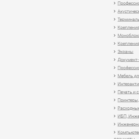
Професси
Акустичес
Терминал
Крепления
Моноблоки
Крепления
Экраны
Документ
Професси
Мебель дл
Интеракти
Печать и 
Принтеры,
Расходны
ИБП, Инже
Инженерн
Компьютер
планшеты