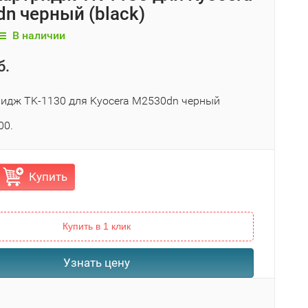
n черный (black)
В наличии
б.
ридж TK-1130 для Kyocera M2530dn черный
00.
Купить
Купить в 1 клик
Узнать цену