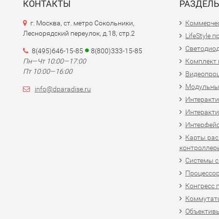
КОНТАКТЫ
РАЗДЕЛ
г. Москва, ст. метро Сокольники,
Коммерчес
Леснорядский переулок, д.18, стр.2
LifeStyle 
Светодио
8(495)646-15-85
8(800)333-15-85
Пн—Чт 10:00—17:00
Комплект 
Пт 10:00—16:00
Видеопро
Модульны
info@dparadise.ru
Интеракт
Интеракти
Интерфей
Карты рас
контроллер
Системы 
Процессо
Конгресс 
Коммутат
Объективы