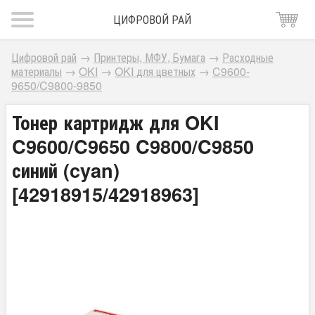
ЦИФРОВОЙ РАЙ
Цифровой рай
→
Принтеры, МФУ, Бумага
→
Расходные
материалы
→
OKI
→
OKI для цветных
→
C9600-
9650/C9800-9850
Тонер картридж для OKI
C9600/C9650 C9800/C9850
синий (cyan)
[42918915/42918963]