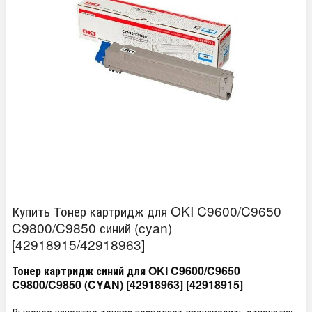
Купить Тонер картридж для OKI C9600/C9650
C9800/C9850 синий (cyan)
[42918915/42918963]
Тонер картридж синий для OKI C9600/C9650
C9800/C9850 (CYAN) [42918963] [42918915]